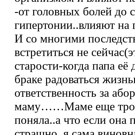
-от головных болей до 
гипертонии..влияют на
И со многими последст
встретиться не сейчас(эт
старости-когда папа её 
браке радоваться жизн
ответственность за абор
маму……Маме еще трои
поняла..а что если она 
страшно..я сама винов