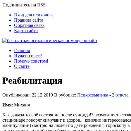
Подпишитесь
на
RSS
Вход для психолога
Правила сайта
Обратная связь
Карта сайта
Главная
Нужен совет?
Помочь советом!
О сайте
Реабилитация
Опубликован: 22.12.2019 В рубрике:
Психосоматика
-
2 ответа
Имя
: Михаил
Как доказать своё состояние после суицида!? возможность созв
стационаре говорят симулянт и здоров... конечно интересовал
манипуляции) смотрю на людей по дате рождения, гороскопу в
инвалидность и отобрали общественные права. все мысли счит