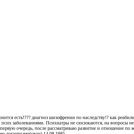
онится есть!??? диагноз шизофрении по наследству!? как реабил
ся псих заболеваниями. Психиатры не сюсюкаются, на вопросы н
 первую очередь, после рассматриваю развитие и отношение по 
аю логичными(свои) 14.08.1985