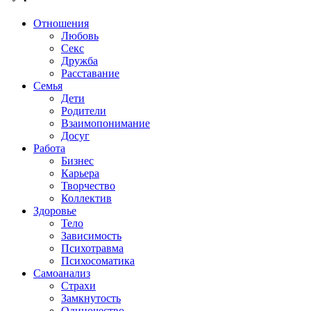
Отношения
Любовь
Секс
Дружба
Расставание
Семья
Дети
Родители
Взаимопонимание
Досуг
Работа
Бизнес
Карьера
Творчество
Коллектив
Здоровье
Тело
Зависимость
Психотравма
Психосоматика
Самоанализ
Страхи
Замкнутость
Одиночество