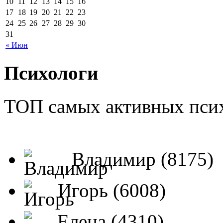
10
11
12
13
14
15
16
17
18
19
20
21
22
23
24
25
26
27
28
29
30
31
« Июн
Психологи
ТОП самых активных псих
Владимир (8175)
Игорь (6008)
Елена (4310)