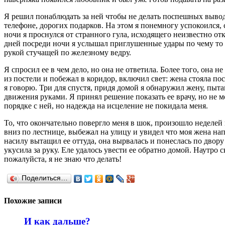
Я решил понаблюдать за ней чтобы не делать поспешных вывод
телефоне, дорогих подарков. На этом я понемногу успокоился,
ночи я проснулся от странного гула, исходящего неизвестно от
дней посреди ночи я услышал приглушенные удары по чему то 
рукой стучащей по железному ведру.
Я спросил ее в чем дело, но она не ответила. Более того, она
из постели и побежал в коридор, включил свет: жена стояла по
я говорю. Три для спустя, придя домой я обнаружил жену, пыт
движения руками. Я принял решение показать ее врачу, но не мог
порядке с ней, но надежда на исцеление не покидала меня.
То, что окончательно повергло меня в шок, произошло неделей
вниз по лестнице, выбежал на улицу и увидел что моя жена напр
насилу вытащил ее оттуда, она вырвалась и понеслась по двор
укусила за руку. Еле удалось увести ее обратно домой. Наутро
пожалуйста, я не знаю что делать!
Поделиться…
Похожие записи
И как дальше?