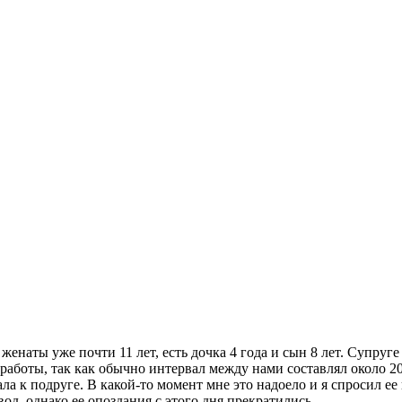
женаты уже почти 11 лет, есть дочка 4 года и сын 8 лет. Супруге
работы, так как обычно интервал между нами составлял около 20 м
ала к подруге. В какой-то момент мне это надоело и я спросил ее
од, однако ее опоздания с этого дня прекратились.