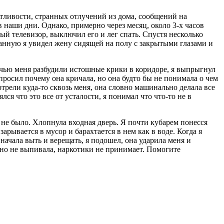
етливости, странных отлучений из дома, сообщений на
 наши дни. Однако, примерно через месяц, около 3-х часов
ый телевизор, выключил его и лег спать. Спустя несколько
ванную я увидел жену сидящей на полу с закрытыми глазами и
 ночью меня разбудили истошные крики в коридоре, я выпрыгнул
спросил почему она кричала, но она будто бы не понимала о чем
трели куда-то сквозь меня, она словно машинально делала все
лся что это все от усталости, я понимал что что-то не в
 не было. Хлопнула входная дверь. Я почти кубарем понесся
арывается в мусор и барахтается в нем как в воде. Когда я
начала выть и верещать, я подошел, она ударила меня и
ильно не выпивала, наркотики не принимает. Помогите