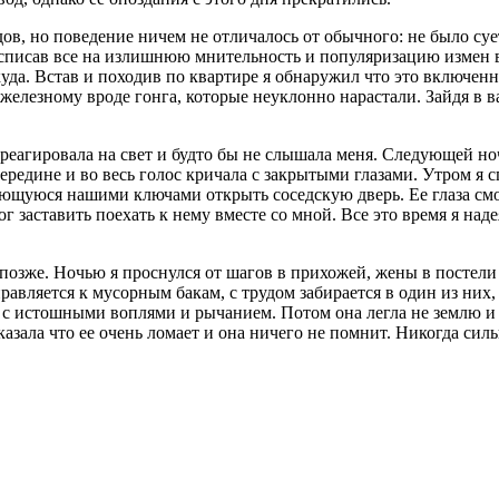
ов, но поведение ничем не отличалось от обычного: не было су
 списав все на излишнюю мнительность и популяризацию измен в
куда. Встав и походив по квартире я обнаружил что это включенн
железному вроде гонга, которые неуклонно нарастали. Зайдя в 
 не реагировала на свет и будто бы не слышала меня. Следующей
середине и во весь голос кричала с закрытыми глазами. Утром я 
ающуюся нашими ключами открыть соседскую дверь. Ее глаза смо
 заставить поехать к нему вместе со мной. Все это время я надея
 позже. Ночью я проснулся от шагов в прихожей, жены в постели
авляется к мусорным бакам, с трудом забирается в один из них, з
у с истошными воплями и рычанием. Потом она легла не землю и 
 сказала что ее очень ломает и она ничего не помнит. Никогда с