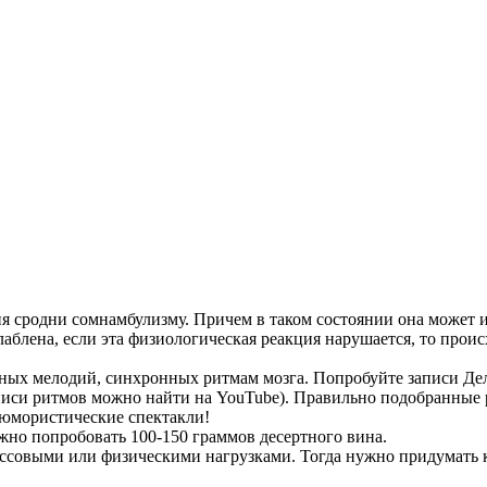
 сродни сомнамбулизму. Причем в таком состоянии она может и с
лаблена, если эта физиологическая реакция нарушается, то прои
ных мелодий, синхронных ритмам мозга. Попробуйте записи Дел
аписи ритмов можно найти на YouTube). Правильно подобранные
 юмористические спектакли!
ожно попробовать 100-150 граммов десертного вина.
ессовыми или физическими нагрузками. Тогда нужно придумать 