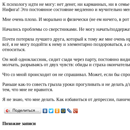
К психологу идти не могу: нет денег, ни карманных, ни в семь
Нифига! Это постоянное состояние медленно и мучительно меня 
Мне очень плохо. И морально и физически (не ем ничего, в рот
Начались проблемы со сверстниками. Не могу начать/поддержать
Почти потеряла лучшего друга, который к тому же мне очень нр
всё, я не могу подойти к нему и элементарно поздороваться, 
относиться.
Он мой одноклассник, сидит сзади через парту, постоянно видим
молчать, разрываясь от двух чувств: обиды и страха окончатель
Что со мной происходит он не спрашивал. Может, если бы спроси
Раньше как-то совесть грызла уроки прогуливать и не делать д/з
тем, что мне не нравится.
Я не знаю, что мне делать. Как избавиться от депрессии, пани
Поделиться…
Похожие записи