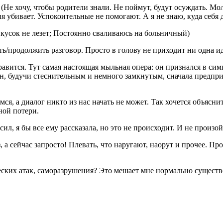
е (Не хочу, чтобы родители знали. Не поймут, будут осуждать. М
убивает. Успокоительные не помогают. А я не знаю, куда себя д
 кусок не лезет; Постоянно сваливаюсь на больничный)
/продолжить разговор. Просто в голову не приходит ни одна иде
авится. Тут самая настоящая мыльная опера: он признался в симп
а он, будучи стеснительным и немного замкнутым, сначала предп
ся, а диалог никто из нас начать не может. Так хочется объясни
ной потери.
л, я бы все ему рассказала, но это не происходит. И не произой
, а сейчас запросто! Плевать, что наругают, наорут и прочее. Пр
ческих атак, саморазрушения? Это мешает мне нормально существ