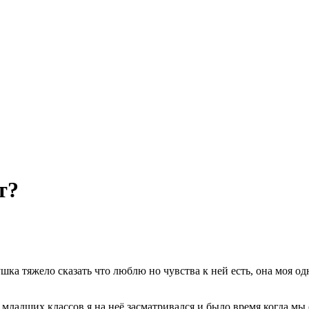
т?
шка тяжело сказать что люблю но чувства к ней есть, она моя о
с младших классов я на неё засматривался и было время когда м