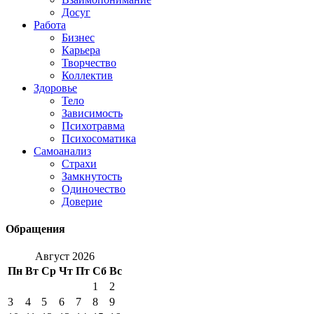
Досуг
Работа
Бизнес
Карьера
Творчество
Коллектив
Здоровье
Тело
Зависимость
Психотравма
Психосоматика
Самоанализ
Страхи
Замкнутость
Одиночество
Доверие
Обращения
Август 2026
Пн
Вт
Ср
Чт
Пт
Сб
Вс
1
2
3
4
5
6
7
8
9