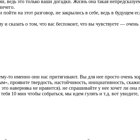
 ведь это только ваши догадки. Жизнь она такая непредсказуем
ничего.
пойти на этот разговор, не закрылись в себе, ведь в будущем ес
му и сказать о том, что вас беспокоит, что вы чувствуете — оче
му-то именно они нас притягивают. Вы для нее просто очень хор
», проявите твердость, настойчивость, инициативность, скажите
й это наверняка не нравится). не спрашивайте у нее хочет ли она 
тебя 10 мин чтобы собраться, мы идем гулять и т.д. вот увидите,