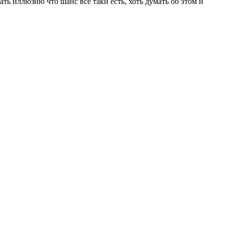
дать иллюзию что шанс все таки есть, хоть думать об этом и