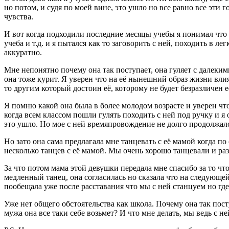
но потом, и судя по моей вине, это ушло но все равно все эти 
чувства.
И вот когда подходили последние месяцы учебы я понимал что в
учеба и т.д. и я пытался как то заговорить с ней, походить в л
аккуратно.
Мне непонятно почему она так поступает, она гуляет с далеки
она тоже курит. Я уверен что на её нынешний образ жизни влия
то другим который достоин её, которому не будет безразличен е
Я помню какой она была в более молодом возрасте и уверен что
когда всем классом пошли гулять походить с ней под ручку и 
это ушло. Но мое с ней времяпровождение не долго продолжало
Но зато она сама предлагала мне танцевать с её мамой когда 
несколько танцев с её мамой. Мы очень хорошо танцевали и раз
За что потом мама этой девушки передала мне спасибо за то чт
медленный танец, она согласилась но сказала что на следующей 
пообещала уже после расставания что мы с ней станцуем но где
Уже нет общего обстоятельства как школа. Почему она так пост
мужа она все таки себе возьмет? И что мне делать, мы ведь с не