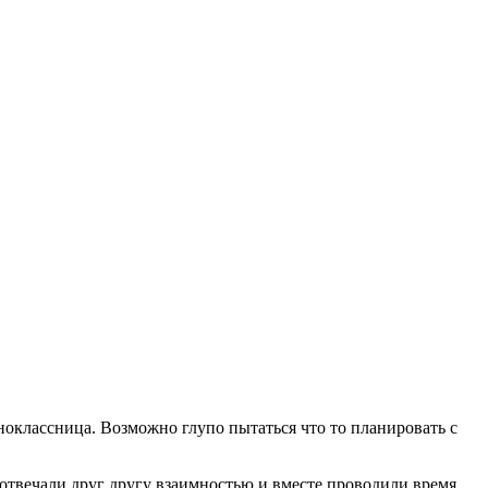
дноклассница. Возможно глупо пытаться что то планировать с
ы отвечали друг другу взаимностью и вместе проводили время,