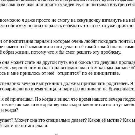
года слыша её имя или просто увидев её, я испытывал внутри себ
озможно я даже просто не смогу на секундочку взглянуть на неё 
егкую обнимку но она старалась избежать этого и что уже приятно
ми от воспитания парнями которые очень любят покидать понты, 
ет именно её компании и они делают её такой какой она на самом 
ё образ жизни, потому что я бы смог решить эту проблему.
 она может стать на другой путь но я боюсь что девушка пропад
я очень хорошо помню как она вспоминала о том как мы раньше о
сь и мне пришлось от неё "отцепится" по её инициативе.
по сценарию вечера выпускники должны приглашать родителей. Я 
говаривали во время танца, и пару раз выпивали на брудершафт, 
о я её приглашал. Но когда я видел что время нашего вечера под
песне так как та которая звучала скоро закончится но и тут мен
 и когда?
упает? Может она это специально делает? Каков её мотив? Как м
й так и не потанцевали.