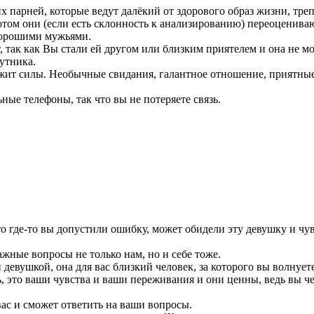
х парней, которые ведут далёкий от здорового образ жизни, тр
том они (если есть склонность к анализированию) переоценивают
хорошими мужьями.
, так как Вы стали ей другом или близким приятелем и она не мо
утника.
жит силы. Необычные свидания, галантное отношение, приятные
ные телефоны, так что вы не потеряете связь.
 где-то вы допустили ошибку, может обидели эту девушку и чувс
ажные вопросы не только нам, но и себе тоже.
девушкой, она для вас близкий человек, за которого вы волнуете
сь, это ваши чувства и ваши переживания и они ценны, ведь вы 
ас и сможет ответить на ваши вопросы.