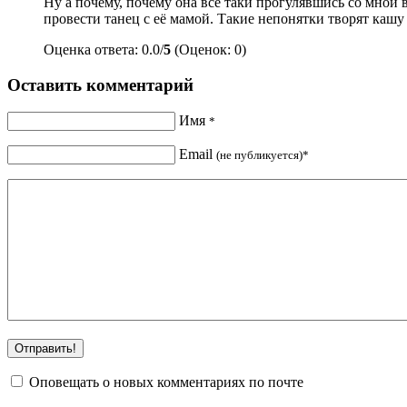
Ну а почему, почему она все таки прогулявшись со мной 
провести танец с её мамой. Такие непонятки творят кашу 
Оценка ответа: 0.0/
5
(Оценок: 0)
Оставить комментарий
Имя
*
Email
(не публикуется)*
Оповещать о новых комментариях по почте