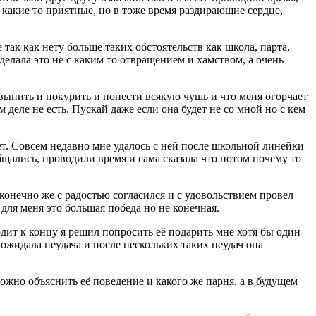
я какие то приятные, но в тоже время раздирающие сердце,
так как нету больше таких обстоятельств как школа, парта,
 делала это не с каким то отвращением и хамством, а очень
выпить и покурить и понести всякую чушь и что меня огорчает
деле не есть. Пускай даже если она будет не со мной но с кем
ет. Совсем недавно мне удалось с ней после школьной линейки
бщались, проводили время и сама сказала что потом почему то
конечно же с радостью согласился и с удовольствием провел
для меня это большая победа но не конечная.
ходит к концу я решил попросить её подарить мне хотя бы один
я ожидала неудача и после нескольких таких неудач она
ожно объяснить её поведение и какого же парня, а в будущем