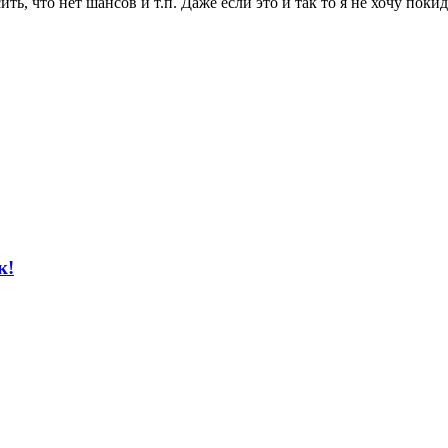
ить, что нет шансов и т.п. Даже если это и так то я не хочу поки
к!