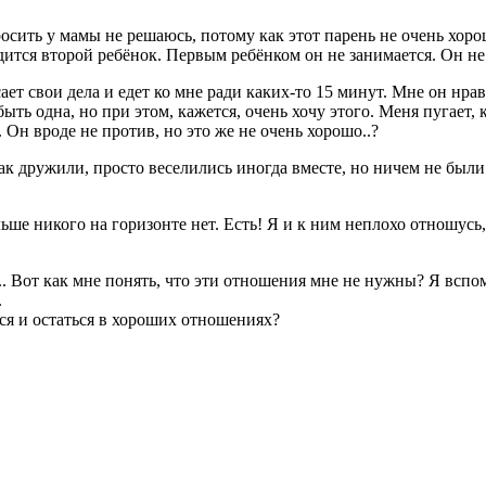
росить у мамы не решаюсь, потому как этот парень не очень хоро
одится второй ребёнок. Первым ребёнком он не занимается. Он не 
ает свои дела и едет ко мне ради каких-то 15 минут. Мне он нра
ть одна, но при этом, кажется, очень хочу этого. Меня пугает, к
Он вроде не против, но это же не очень хорошо..?
 дружили, просто веселились иногда вместе, но ничем не были о
ьше никого на горизонте нет. Есть! Я и к ним неплохо отношусь, 
чу... Вот как мне понять, что эти отношения мне не нужны? Я в
.
ься и остаться в хороших отношениях?