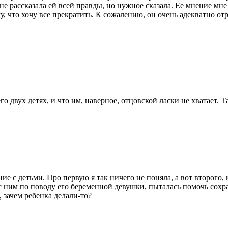
е рассказала ей всей правды, но нужное сказала. Ее мнение мне 
му, что хочу все прекратить. К сожалению, он очень адекватно отр
о двух детях, и что им, наверное, отцовской ласки не хватает. Та
ие с детьми. Про первую я так ничего не поняла, а вот второго, 
 ним по поводу его беременной девушки, пыталась помочь сохран
, зачем ребенка делали-то?