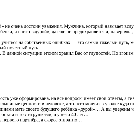
й» не очень достоин уважения. Мужчина, который называет всл
ка, и спит с «дурой», да еще не предохраняется и, наверняка, не
 учиться на собственных ошибках — это самый тяжелый путь, м
ый почетный путь.
 В данной ситуации эгоизм хранил Вас от глупостей. Но эгоизм
ость уже сформирована, на все вопросы имеет свои ответы, а те 
фальшивые ценности в человеке, а тот кто молчит в уголке куда и
 спинами мать своего будущего ребёнка «дурой»… А вы уверены ч
 опыта и то с игрушками, а у него 40 лет…
ь первого партнёра, а скорее отвратно…