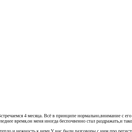
 Встречаемся 4 месяца. Всё в принципе нормально,внимание с ег
еднее время,он меня иногда беспочвенно стал раздражать,и так
 тепло и нежность к нему.У нас были разговоры с ним про регис