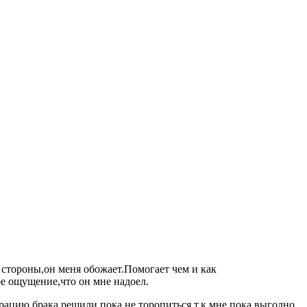
о стороны,он меня обожает.Помогает чем и как
ое ощущение,что он мне надоел.
трацию брака,решили пока не торопиться,т.к.мне пока выгодно