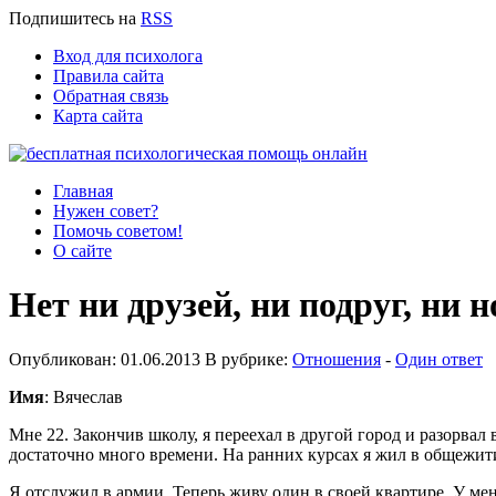
Подпишитесь
на
RSS
Вход для психолога
Правила сайта
Обратная связь
Карта сайта
Главная
Нужен совет?
Помочь советом!
О сайте
Нет ни друзей, ни подруг, ни
Опубликован: 01.06.2013 В рубрике:
Отношения
-
Один ответ
Имя
: Вячеслав
Мне 22. Закончив школу, я переехал в другой город и разорвал
достаточно много времени. На ранних курсах я жил в общежити
Я отслужил в армии. Теперь живу один в своей квартире. У мен