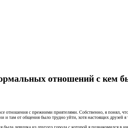
 нормальных отношений с кем б
 все отношения с прежними приятелями. Собственно, я понял, что
и и там от общения было трудно уйти, хотя настоящих друзей я 
я была девушка из другого города с которой я познакомился в ин