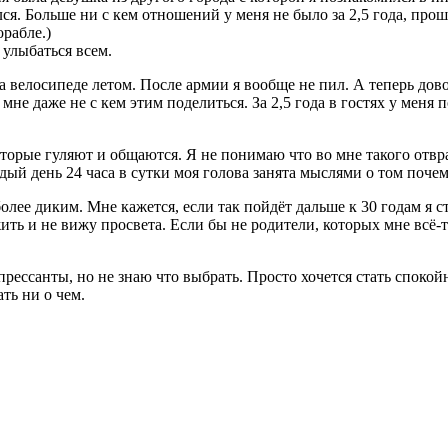
лся. Больше ни с кем отношений у меня не было за 2,5 года, пр
рабле.)
 улыбаться всем.
а велосипеде летом. После армии я вообще не пил. А теперь дов
) мне даже не с кем этим поделиться. За 2,5 года в гостях у мен
торые гуляют и общаются. Я не понимаю что во мне такого отвра
ждый день 24 часа в сутки моя голова занята мыслями о том почем
олее диким. Мне кажется, если так пойдёт дальше к 30 годам я с
ить и не вижу просвета. Если бы не родители, которых мне всё-т
депрессанты, но не знаю что выбрать. Просто хочется стать спо
ть ни о чем.