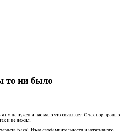
ы то ни было
 я им не нужен и нас мало что связывает. С тех пор прошло
так и не нажил.
тернете (хаха). Из-за своей мнительности и негативного