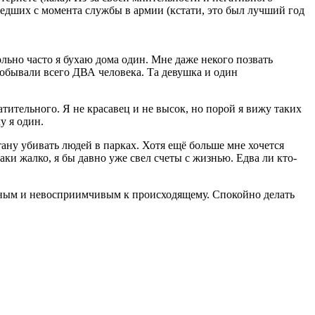
ошедших с момента службы в армии (кстати, это был лучший год
ольно часто я бухаю дома один. Мне даже некого позвать
я побывали всего ДВА человека. Та девушка и один
тительного. Я не красавец и не высок, но порой я вижу таких
у я один.
тану убивать людей в парках. Хотя ещё больше мне хочется
аки жалко, я бы давно уже свел счеты с жизнью. Едва ли кто-
койным и невосприимчивым к происходящему. Спокойно делать