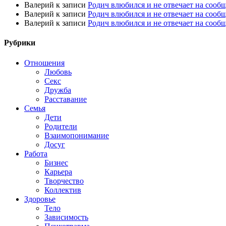
Валерий
к записи
Родич влюбился и не отвечает на сооб
Валерий
к записи
Родич влюбился и не отвечает на сооб
Валерий
к записи
Родич влюбился и не отвечает на сооб
Рубрики
Отношения
Любовь
Секс
Дружба
Расставание
Семья
Дети
Родители
Взаимопонимание
Досуг
Работа
Бизнес
Карьера
Творчество
Коллектив
Здоровье
Тело
Зависимость