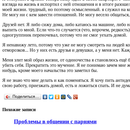
взгляда на жизнь я испортил с ней отношения и в итоге разоше
моей жизни. трудный, но поэтому осмысленный. я служил на ко
Не могу ни с кем завести отношений. Не могу весело общаться,
Друзей нет. Я либо сижу дома, либо катаюсь на машине, либо н
выпить со мной. Если что-то случается (что, впрочем, редкость
одногруппник переночевал, потому что не смог уехать домой.
Я ненавижу лето, потому что уже не могу смотреть на людей ко
отморозков... Но у них есть друзья и девушки, а у меня нет. Ка
Меня злит мой образ жизни, от одиночества я становлюсь ещё б
убить себя. Прекратить это мучение. Я не понимаю зачем мне ж
нибудь, кроме моего начальства это заметил бы.
Я не знаю что мне делать и как поменяться. Я хочу пить анти
свою работу, приезжать домой, есть и ложиться спать. И не дума
Поделиться…
Похожие записи
Проблемы в общении с парнями