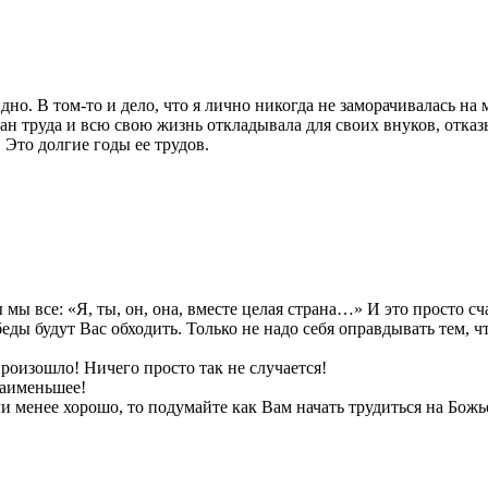
дно. В том-то и дело, что я лично никогда не заморачивалась на
н труда и всю свою жизнь откладывала для своих внуков, отказыв
 Это долгие годы ее трудов.
мы все: «Я, ты, он, она, вместе целая страна…» И это просто с
беды будут Вас обходить. Только не надо себя оправдывать тем, 
роизошло! Ничего просто так не случается!
наименьшее!
ли менее хорошо, то подумайте как Вам начать трудиться на Бож