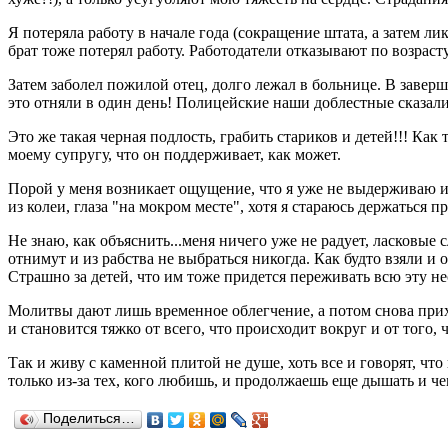
Я потеряла работу в начале года (сокращение штата, а затем л
брат тоже потерял работу. Работодатели отказывают по возраст
Затем заболел пожилой отец, долго лежал в больнице. В заверш
это отняли в один день! Полицейские наши доблестные сказали
Это же такая черная подлость, грабить стариков и детей!!! Как
моему супругу, что он поддерживает, как может.
Порой у меня возникает ощущение, что я уже не выдерживаю и 
из колеи, глаза "на мокром месте", хотя я стараюсь держаться п
Не знаю, как объяснить...меня ничего уже не радует, ласковые 
отнимут и из рабства не выбраться никогда. Как будто взяли и 
Страшно за детей, что им тоже придется переживать всю эту не
Молитвы дают лишь временное облегчение, а потом снова прих
и становится тяжко от всего, что происходит вокруг и от того,
Так и живу с каменной плитой не душе, хоть все и говорят, что
только из-за тех, кого любишь, и продолжаешь еще дышать и чем
Поделиться…