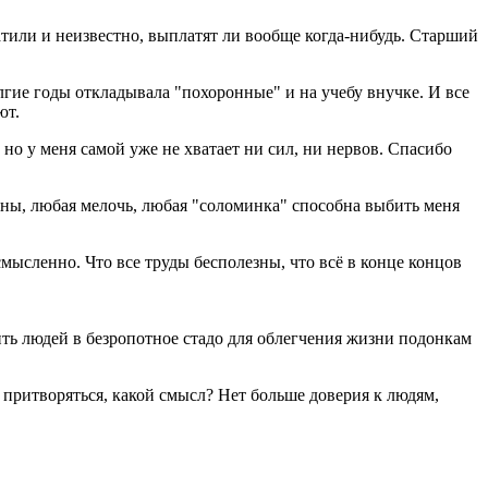
латили и неизвестно, выплатят ли вообще когда-нибудь. Старший
лгие годы откладывала "похоронные" и на учебу внучке. И все
ют.
, но у меня самой уже не хватает ни сил, ни нервов. Спасибо
лены, любая мелочь, любая "соломинка" способна выбить меня
ссмысленно. Что все труды бесполезны, что всё в конце концов
ить людей в безропотное стадо для облегчения жизни подонкам
 я притворяться, какой смысл? Нет больше доверия к людям,