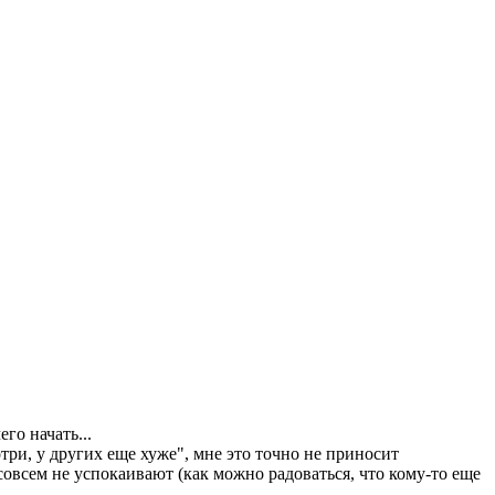
го начать...
отри, у других еще хуже", мне это точно не приносит
совсем не успокаивают (как можно радоваться, что кому-то еще