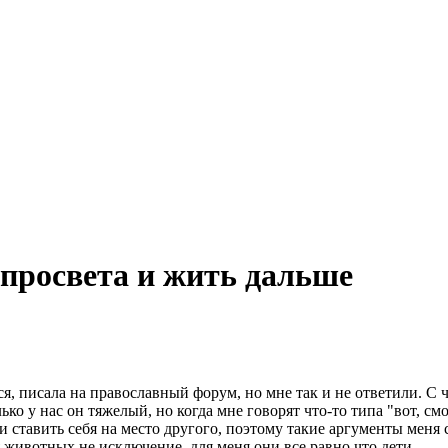
спросвета и жить дальше
я, писала на православный форум, но мне так и не ответили. С че
ко у нас он тяжелый, но когда мне говорят что-то типа "вот, см
и ставить себя на место другого, поэтому такие аргументы меня 
я животных не исключение, для меня они все равно что дети.