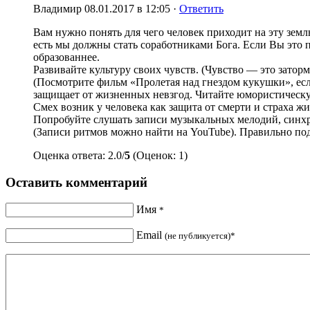
Владимир
08.01.2017 в 12:05 ·
Ответить
Вам нужно понять для чего человек приходит на эту земл
есть мы должны стать соработниками Бога. Если Вы это п
образованнее.
Развивайте культуру своих чувств. (Чувство — это затор
(Посмотрите фильм «Пролетая над гнездом кукушки», есл
защищает от жизненных невзгод. Читайте юмористическую
Смех возник у человека как защита от смерти и страха жи
Попробуйте слушать записи музыкальных мелодий, синхр
(Записи ритмов можно найти на YouTube). Правильно по
Оценка ответа: 2.0/
5
(Оценок: 1)
Оставить комментарий
Имя
*
Email
(не публикуется)*