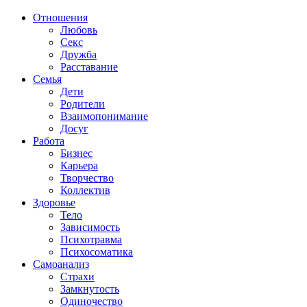
Отношения
Любовь
Секс
Дружба
Расставание
Семья
Дети
Родители
Взаимопонимание
Досуг
Работа
Бизнес
Карьера
Творчество
Коллектив
Здоровье
Тело
Зависимость
Психотравма
Психосоматика
Самоанализ
Страхи
Замкнутость
Одиночество