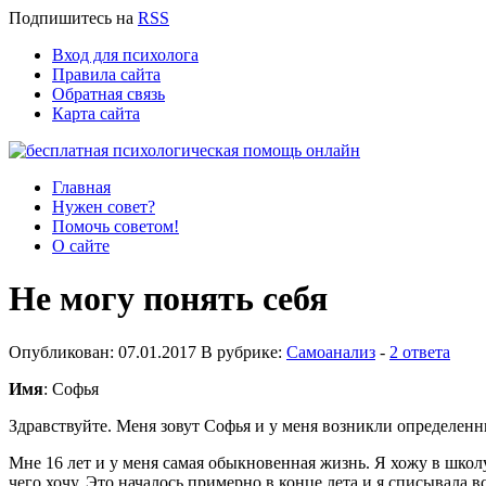
Подпишитесь
на
RSS
Вход для психолога
Правила сайта
Обратная связь
Карта сайта
Главная
Нужен совет?
Помочь советом!
О сайте
Не могу понять себя
Опубликован: 07.01.2017 В рубрике:
Самоанализ
-
2 ответа
Имя
: Софья
Здравствуйте. Меня зовут Софья и у меня возникли определенн
Мне 16 лет и у меня самая обыкновенная жизнь. Я хожу в школу
чего хочу. Это началось примерно в конце лета и я списывала в