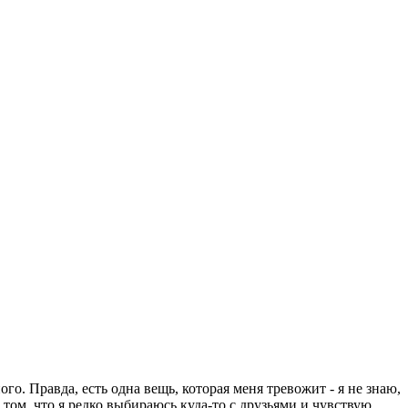
о. Правда, есть одна вещь, которая меня тревожит - я не знаю,
в том, что я редко выбираюсь куда-то с друзьями и чувствую