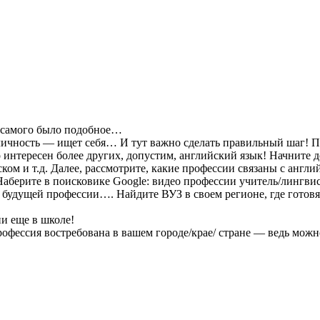
 самого было подобное…
 личность — ищет себя… И тут важно сделать правильный шаг! П
то интересен более других, допустим, английский язык! Начните
ком и т.д. Далее, рассмотрите, какие профессии связаны с англ
— Наберите в поисковике Google: видео профессии учитель/лингв
в будущей профессии…. Найдите ВУЗ в своем регионе, где готов
и еще в школе!
фессия востребована в вашем городе/крае/ стране — ведь можно