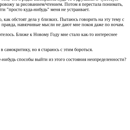
провожу за рисованием/чтением. Потом я перестала понимать,
йти "просто куда-нибудь" меня не устраивает.
, как обстоят дела у близких. Пытаюсь говорить на эту тему с
о правда, навязчивые мысли не дают мне покоя даже по ночам.
отелось. Ближе к Новому Году мне стало как-то интереснее
 самокритику, но я стараюсь с этим бороться.
ие-нибудь способы выйти из этого состояния неопределенности?