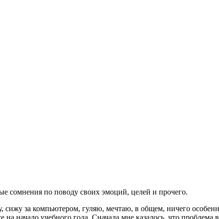
ые сомнения по поводу своих эмоций, целей и прочего.
, сижу за компьютером, гуляю, мечтаю, в общем, ничего особенног
се на начало учебного года. Сначала мне казалось, что проблема 