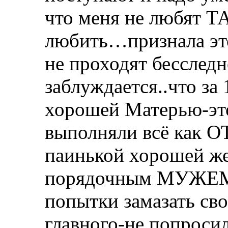
что меня не любят Т
любить…признала это
не проходят бесслед
заблуждается..что за
хорошей Матерью-это
выполняли всё как О
паинькой хорошей же
порядочным МУЖЕМ-ч
попытки замазать св
главного-не попроси