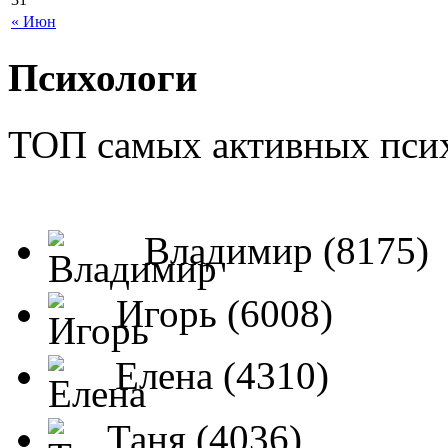
« Июн
Психологи
ТОП самых активных псих
Владимир (8175)
Игорь (6008)
Елена (4310)
Таня (4036)