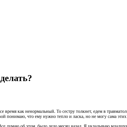
 делать?
все время как ненормальный. То сестру толкнет, едем в травмато
вой понимаю, что ему нужно тепло и ласка, но не могу сама эти
Все думаю об этом, было дело месяц назад. Я укладываю младшую