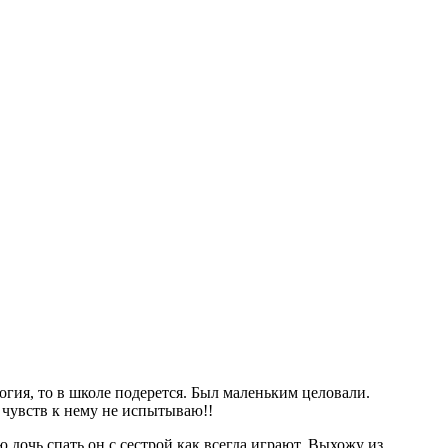
логия, то в школе подерется. Был маленьким целовали.
х чувств к нему не испытываю!!
 дочь спать,он с сестрой как всегда играют. Выхожу из