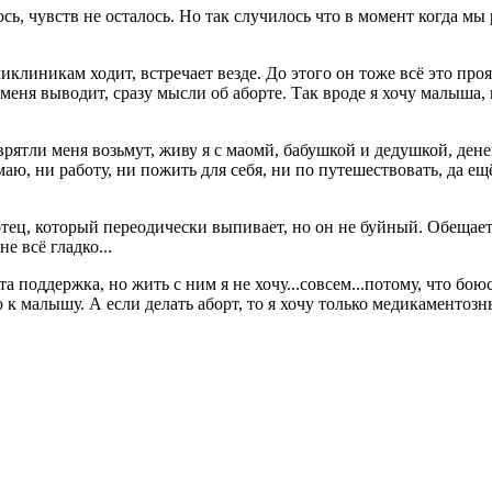
ось, чувств не осталось. Но так случилось что в момент когда мы
ликлиникам ходит, встречает везде. До этого он тоже всё это пр
еня выводит, сразу мысли об аборте. Так вроде я хочу малыша, п
врятли меня возьмут, живу я с маомй, бабушкой и дедушкой, денег
омаю, ни работу, ни пожить для себя, ни по путешествовать, да ещ
отец, который переодически выпивает, но он не буйный. Обещае
е всё гладко...
а поддержка, но жить с ним я не хочу...совсем...потому, что бою
 малышу. А если делать аборт, то я хочу только медикаментозный