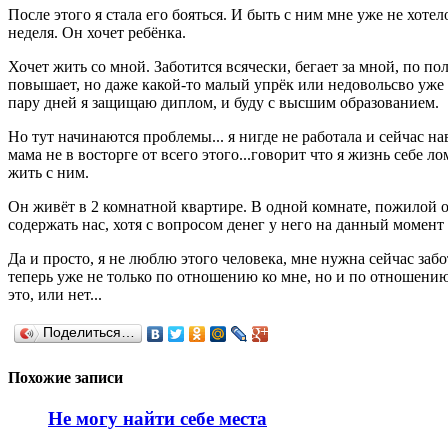
После этого я стала его бояться. И быть с ним мне уже не хотел
неделя. Он хочет ребёнка.
Хочет жить со мной. Заботится всячески, бегает за мной, по по
повышает, но даже какой-то малый упрёк или недовольсво уже м
пару дней я защищаю диплом, и буду с высшим образованием.
Но тут начинаются проблемы... я нигде не работала и сейчас на
мама не в восторге от всего этого...говорит что я жизнь себе л
жить с ним.
Он живёт в 2 комнатной квартире. В одной комнате, пожилой 
содержать нас, хотя с вопросом денег у него на данный момент н
Да и просто, я не люблю этого человека, мне нужна сейчас забот
теперь уже не только по отношению ко мне, но и по отношению к
это, или нет...
Поделиться…
Похожие записи
Не могу найти себе места