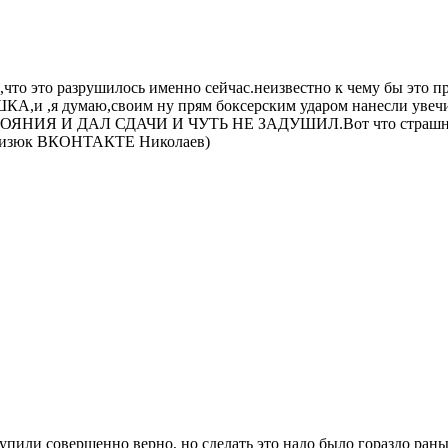
,что это разрушилось именно сейчас.неизвестно к чему бы это 
ВУШКА,и ,я думаю,своим ну прям боксерским ударом нанесл
 И ДАЛ СДАЧИ И ЧУТЬ НЕ ЗАДУШИЛ.Вот что страшно.Так ч
а Бизюк ВКОНТАКТЕ Николаев)
упили совершенно верно, но сделать это надо было гораздо раньш