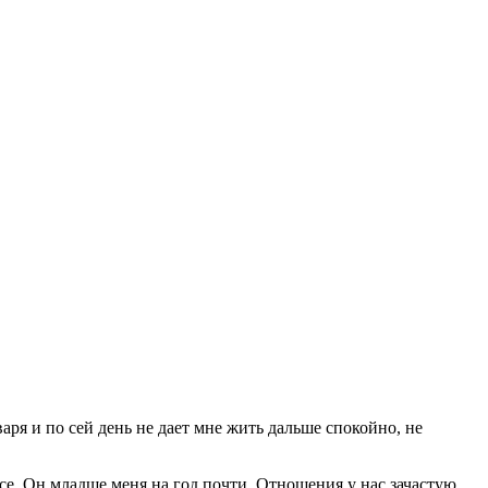
аря и по сей день не дает мне жить дальше спокойно, не
рсе. Он младше меня на год почти. Отношения у нас зачастую