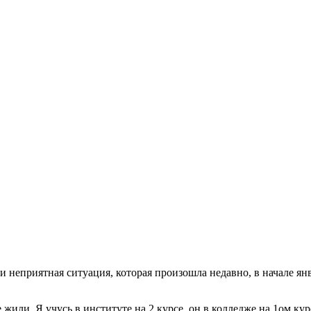
 неприятная ситуация, которая произошла недавно, в начале янв
 жили. Я учусь в институте на 2 курсе, он в колледже на 1ом ку