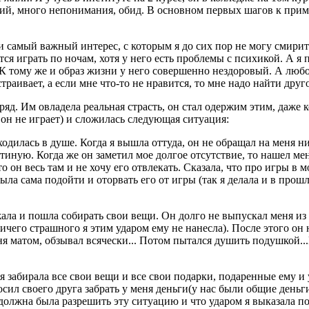
й, много непонимания, обид. В основном первых шагов к прими
и самый важный интерес, с которым я до сих пор не могу смирит
тся играть по ночам, хотя у него есть проблемы с психикой. А я 
 К тому же и образ жизни у него совершенно нездоровый. А любое
страивает, а если мне что-то не нравится, то мне надо найти друг
д. Им овладела реальная страсть, он стал одержим этим, даже ко
 он не играет) и сложилась следующая ситуация:
 находилась в душе. Когда я вышла оттуда, он не обращал на мен
остиную. Когда же он заметил мое долгое отсутствие, то нашел ме
то он весь там и не хочу его отвлекать. Сказала, что про игры в
была сама подойти и оторвать его от игры (так я делала и в прош
ала и пошла собирать свои вещи. Он долго не выпускал меня из 
ичего страшного я этим ударом ему не нанесла). После этого он 
еня матом, обзывал всячески... Потом пытался душить подушкой..
 забирала все свои вещи и все свои подарки, подаренные ему и уб
ил своего друга забрать у меня деньги(у нас были общие деньги 
го должна была разрешить эту ситуацию и что ударом я выказала п