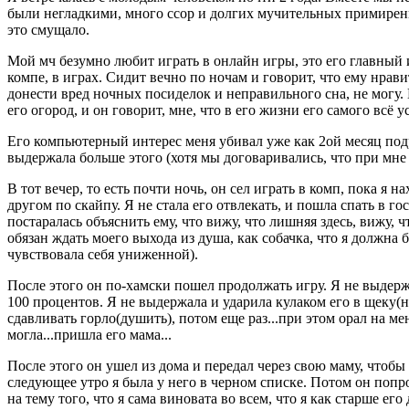
были негладкими, много ссор и долгих мучительных примирени
это смущало.
Мой мч безумно любит играть в онлайн игры, это его главный 
компе, в играх. Сидит вечно по ночам и говорит, что ему нрави
донести вред ночных посиделок и неправильного сна, не могу.
его огород, и он говорит, мне, что в его жизни его самого всё у
Его компьютерный интерес меня убивал уже как 2ой месяц подря
выдержала больше этого (хотя мы договаривались, что при мне
В тот вечер, то есть почти ночь, он сел играть в комп, пока я
другом по скайпу. Я не стала его отвлекать, и пошла спать в г
постаралась объяснить ему, что вижу, что лишняя здесь, вижу, ч
обязан ждать моего выхода из душа, как собачка, что я должна 
чувствовала себя униженной).
После этого он по-хамски пошел продолжать игру. Я не выдерж
100 процентов. Я не выдержала и ударила кулаком его в щеку(н
сдавливать горло(душить), потом еще раз...при этом орал на м
могла...пришла его мама...
После этого он ушел из дома и передал через свою маму, чтобы я
следующее утро я была у него в черном списке. Потом он попрос
на тему того, что я сама виновата во всем, что я как старше е