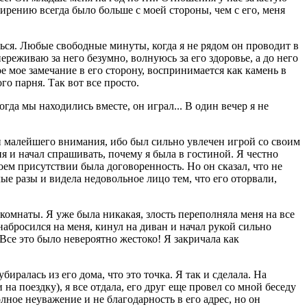
рению всегда было больше с моей стороны, чем с его, меня
ься. Любые свободные минуты, когда я не рядом он проводит в
переживаю за него безумно, волнуюсь за его здоровье, а до него
 мое замечание в его сторону, воспринимается как камень в
ого парня. Так вот все просто.
гда мы находились вместе, он играл... В один вечер я не
я ни малейшего внимания, ибо был сильно увлечен игрой со своим
ня и начал спрашивать, почему я была в гостиной. Я честно
 моем присутствии была договоренность. Но он сказал, что не
лые разы и видела недовольное лицо тем, что его оторвали,
комнаты. Я уже была никакая, злость переполняла меня на все
набросился на меня, кинул на диван и начал рукой сильно
.Все это было невероятно жестоко! Я закричала как
иралась из его дома, что это точка. Я так и сделала. На
на поездку), я все отдала, его друг еще провел со мной беседу
олное неуважение и не благодарность в его адрес, но он