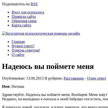
Подпишитесь
на
RSS
Вход для психолога
Правила сайта
Обратная связь
Карта сайта
Главная
Нужен совет?
Помочь советом!
О сайте
Надеюсь вы поймете меня
Опубликован: 13.06.2013 В рубрике:
Расставание
-
Один ответ
Имя
: Наташа
Здравствуйте. Надеюсь вы поймете меня. Вообщем: Меня зовут Н
Недавно, на выходных я поехала к моей бабушке погостить, помо
Я приехала домой, посидела, и вдруг заметила, что моего котенк