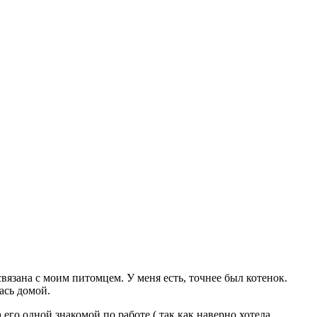
вязана с моим питомцем. У меня есть, точнее был котенок.
ась домой.
а его одной знакомой по работе ( так как наверно хотела