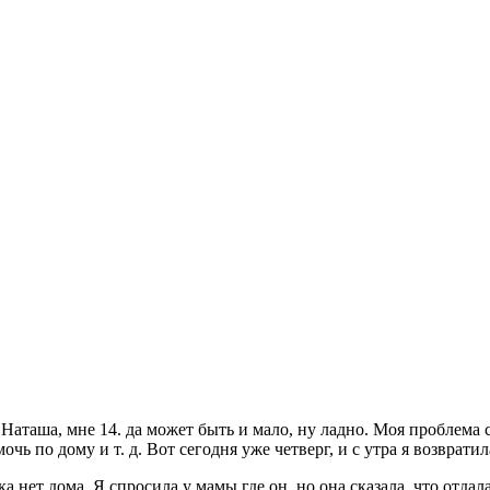
аташа, мне 14. да может быть и мало, ну ладно. Моя проблема с
чь по дому и т. д. Вот сегодня уже четверг, и с утра я возвратил
а нет дома. Я спросила у мамы где он, но она сказала, что отдал