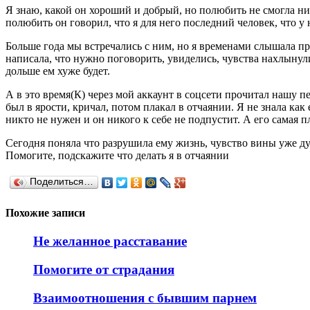
Я знаю, какой он хороший и добрый, но полюбить не смогла ник
полюбить он говорил, что я для него последний человек, что у 
Больше года мы встречались с ним, но я временами слышала про
написала, что нужно поговорить, увиделись, чувства нахлынули,
дольше ем хуже будет.
А в это время(К) через мой аккаунт в соцсети прочитал нашу п
был в ярости, кричал, потом плакал в отчаянии. Я не знала как 
никто не нужен и он никого к себе не подпустит. А его самая пл
Сегодня поняла что разрушила ему жизнь, чувство вины уже ду
Помогите, подскажите что делать я в отчаянии
Поделиться…
Похожие записи
Не желанное расставание
Помогите от страдания
Взаимоотношения с бывшим парнем