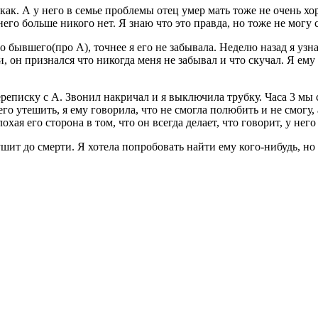
ак. А у него в семье проблемы отец умер мать тоже не очень хор
него больше никого нет. Я знаю что это правда, но тоже не могу
 бывшего(про А), точнее я его не забывала. Неделю назад я узна
 он признался что никогда меня не забывал и что скучал. Я ему р
ереписку с А. Звонил накричал и я выключила трубку. Часа 3 мы 
его утешить, я ему говорила, что не смогла полюбить и не смогу, а
охая его сторона в том, что он всегда делает, что говорит, у нег
шит до смерти. Я хотела попробовать найти ему кого-нибудь, но 