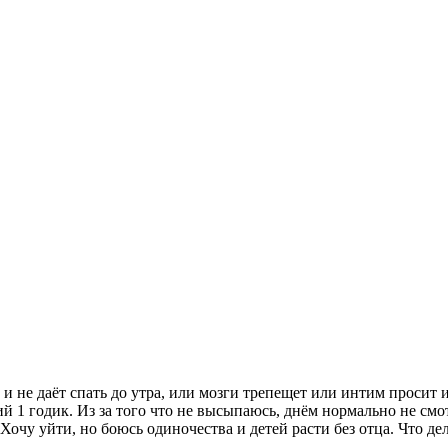
 и не даёт спать до утра, или мозги трепещет или интим просит 
ший 1 годик. Из за того что не высыпаюсь, днём нормально не см
 Хочу уйти, но боюсь одиночества и детей расти без отца. Что де