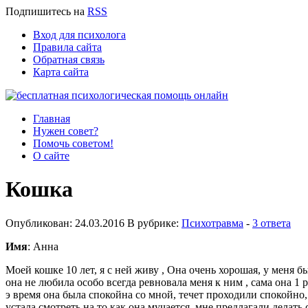
Подпишитесь
на
RSS
Вход для психолога
Правила сайта
Обратная связь
Карта сайта
Главная
Нужен совет?
Помочь советом!
О сайте
Кошка
Опубликован: 24.03.2016 В рубрике:
Психотравма
-
3 ответа
Имя
: Анна
Моей кошке 10 лет, я с ней живу , Она очень хорошая, у меня 
она не любила особо всегда ревновала меня к ним , сама она 1 
э время она была спокойна со мной, течет проходили спокойно,
устала смотреть на то как она мучается, мне предлагали делать