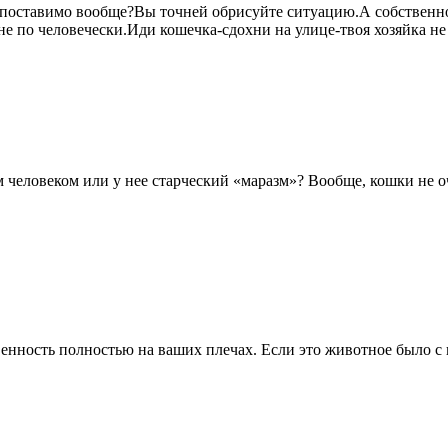
оставимо вообще?Вы точней обрисуйте ситуацию.А собственно,к
не по человечески.Иди кошечка-сдохни на улице-твоя хозяйка не
 человеком или у нее старческий «маразм»? Вообще, кошки не о
твенность полностью на ваших плечах. Если это животное было с