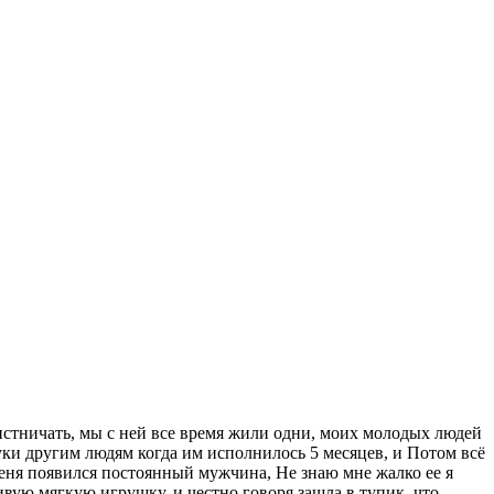
акистничать, мы с ней все время жили одни, моих молодых людей
 руки другим людям когда им исполнилось 5 месяцев, и Потом всё
 меня появился постоянный мужчина, Не знаю мне жалко ее я
живую мягкую игрушку, и честно говоря зашла в тупик, что