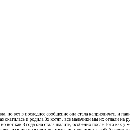
была, но вот в последнее сообщение она стала капризничать и п
раз окатилась и родила 3х котят , все мальчики мы их отдали на
 но вот как 3 года она стала шалить, особенно после Того как у
 стерелизацию но я против этого я не хочу иметь с собой рядом 