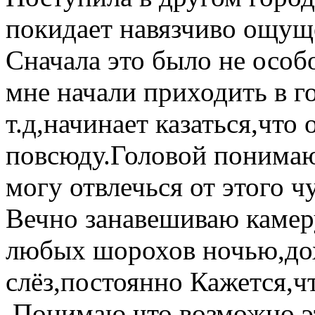
покидает навязчиво ощуще
Сначала это было не особо
мне начали приходить в го
т.д,начинает казаться,что
повсюду.Головой понимаю
могу отвлечься от этого ч
Вечно занавешиваю камеру
любых шорохов ночью,дох
слёз,постоянно Кажется,чт
.Понимаю,что возможно эт