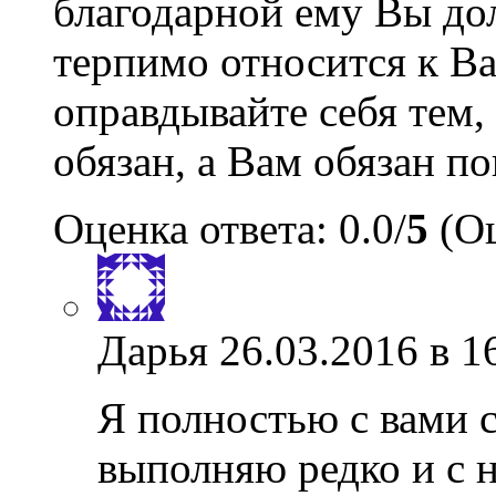
благодарной ему Вы дол
терпимо относится к В
оправдывайте себя тем,
обязан, а Вам обязан п
Оценка ответа: 0.0/
5
(Оц
Дарья
26.03.2016 в 1
Я полностью с вами с
выполняю редко и с 