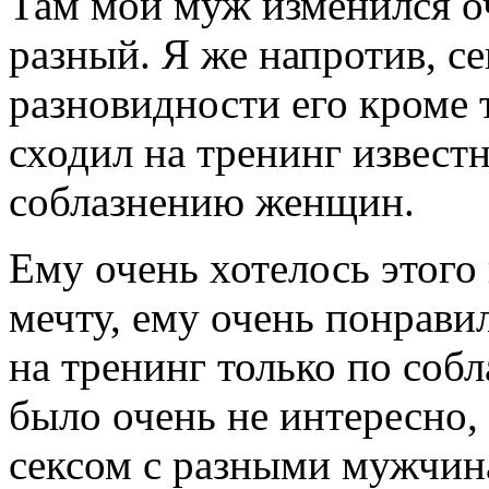
Там мой муж изменился оч
разный. Я же напротив, с
разновидности его кроме
сходил на тренинг извест
соблазнению женщин.
Ему очень хотелось этого
мечту, ему очень понрави
на тренинг только по соб
было очень не интересно,
сексом с разными мужчина