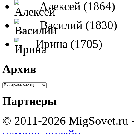
Алексей (1864)
Василий (1830)
Ирина (1705)
Архив
Партнеры
© 2011-2026 MigSovet.ru 