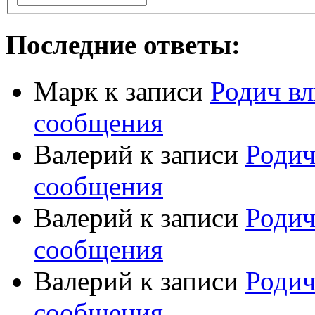
Последние ответы:
Марк
к записи
Родич вл
сообщения
Валерий
к записи
Родич
сообщения
Валерий
к записи
Родич
сообщения
Валерий
к записи
Родич
сообщения