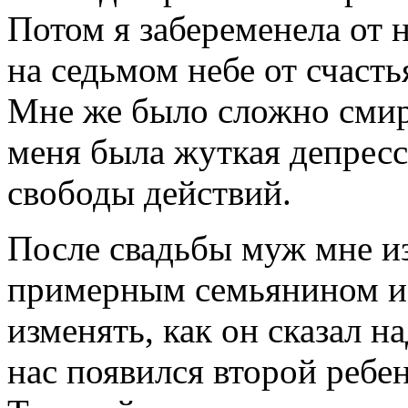
Потом я забеременела от 
на седьмом небе от счастья
Мне же было сложно смири
меня была жуткая депресси
свободы действий.
После свадьбы муж мне из
примерным семьянином и 
изменять, как он сказал н
нас появился второй ребе