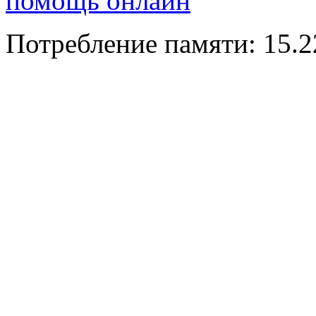
помощь онлайн
Потребление памяти: 15