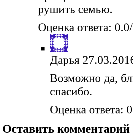
рушить семью.
Оценка ответа: 0.0/
Дарья
27.03.201
Возможно да, бли
спасибо.
Оценка ответа: 0
Оставить комментарий