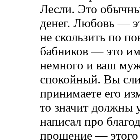
Лесли. Это обычн
денег. Любовь — эт
не скользить по по
бабников — это им
немного и ваш муж
спокойный. Вы сли
принимаете его из
то значит должны 
написал про благо
прощение — этого 