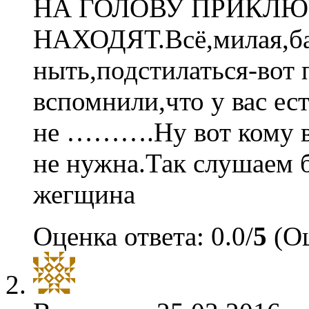
НА ГОЛОВУ ПРИКЛ
НАХОДЯТ.Всё,милая,ба
ныть,подстилаться-вот п
вспомнили,что у вас ес
не ……….Ну вот кому в
не нужна.Так слушаем 
жегщина
Оценка ответа: 0.0/
5
(Оц