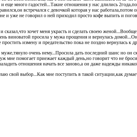
и еще много гадостей...Такие отношения у нас длились 2года,по
вился,он встречался с девочкой которая у нас работала,потом 
 мне и уже не говорил о ней приходил просто кофе выпить и пог
и сказал,что хочет меня украсть и сделать своею женой...Вообще
чень виноватой просила у мужа прощения и вернулась домой...Он
 простить измену и предательство пока не поздно вернулась к др
муже,тянуло очень нему...Просила дать последний шанс но он ска
муж мне помогает приежает каждый день,но говорит что не бросит
аладить отношения начать все заново,а он даже надежды никакой 
делаю свой выбор...Как мне поступить в такой ситуации,как дума