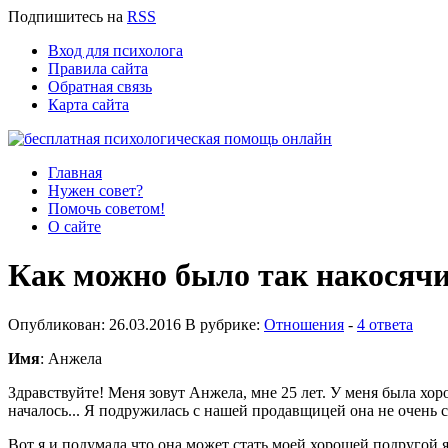
Подпишитесь
на
RSS
Вход для психолога
Правила сайта
Обратная связь
Карта сайта
Главная
Нужен совет?
Помочь советом!
О сайте
Как можно было так накосяч
Опубликован: 26.03.2016 В рубрике:
Отношения
-
4 ответа
Имя
: Анжела
Здравствуйте! Меня зовут Анжела, мне 25 лет. У меня была хоро
началось... Я подружилась с нашей продавщицей она не очень 
Вот я и подумала что она может стать моей хорошей подругой я 