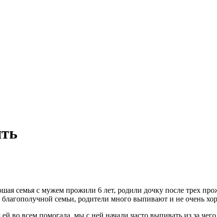
ить
шая семья с мужем прожили 6 лет, родили дочку после трех прожи
с благополучной семьи, родители много выпивают и не очень хо
ей во всем помогала, мы с ней начали часто выпивать из за чего