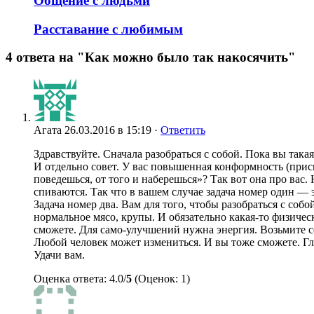
Общение с людьми
Расставание с любимым
4 ответа на "Как можно было так накосячить"
Агата
26.03.2016 в 15:19 ·
Ответить
Здравствуйте. Сначала разобраться с собой. Пока вы такая
И отдельно совет. У вас повышенная конформность (присп
поведешься, от того и наберешься»? Так вот она про вас
спиваются. Так что в вашем случае задача номер один — э
Задача номер два. Вам для того, чтобы разобраться с соб
нормальное мясо, крупы. И обязательно какая-то физическа
сможете. Для само-улучшений нужна энергия. Возьмите себ
Любой человек может измениться. И вы тоже сможете. Г
Удачи вам.
Оценка ответа: 4.0/
5
(Оценок: 1)