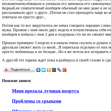
неуважением,обзывала и унижала его занижала его самооценку 
бедный,не симпатичный вообщем обычный он мне даже и не нра
рассказывали друг о друге...Потом он стал приходить чаще ко
отвечала он просто друг...
Потом как то все закрутилось он начал говорить хорошие слова 
мужа. Прожив с ним около двух недель я почувствовала себя о
вообщем я побыла с ним 2 дня и подумала сто он не сможет мне
Прошло примерно 3 недели и я начала очень скучать и думать о 
другая,не сможет жить со мной...Я переехала отдельно от них 
просто любовница и не больше...Но я же хотела все исправить н
А другой тот парень ждет пока я разберусь в своей голове и с
Поделиться…
Похожие записи
Меня предала лучшая подруга
Проблемы со срывами