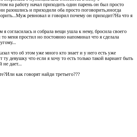
том на работу начал приходить один парень он был просто
они разошлись и приходили оба просто поговорить,иногда
оворить...Муж ревновал и говорил почему он приходит?На что я
м я согласилась и собрала вещи ушла к нему, бросила своего
 то меня простил но постоянно напоминал что я сделала
угому...
зал что об этом уже много кто знает и у него есть уже
 ту девушку что если я хочу то есть только такой вариант быть
не дает...
ете?Или как говорят найди третьего???