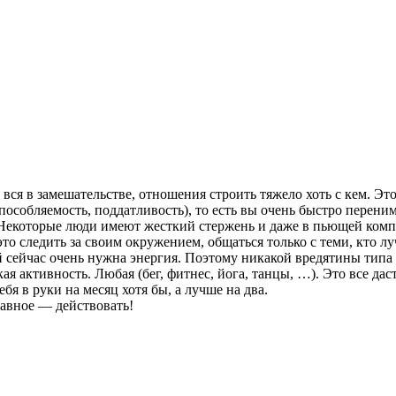
 вся в замешательстве, отношения строить тяжело хоть с кем. Это
особляемость, поддатливость), то есть вы очень быстро перенима
. Некоторые люди имеют жесткий стержень и даже в пьющей комп
то следить за своим окружением, общаться только с теми, кто лу
ой сейчас очень нужна энергия. Поэтому никакой вредятины типа
я активность. Любая (бег, фитнес, йога, танцы, …). Это все дас
я в руки на месяц хотя бы, а лучше на два.
лавное — действовать!