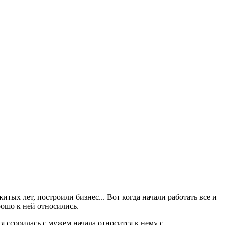
тых лет, построили бизнес... Вот когда начали работать все и
рошо к ней относились.
 я ссорилась с мужем,начала относится к нему с