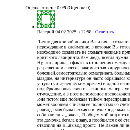
Оценка ответа: 0.0/
5
(Оценок: 0)
Валерий
04.02.2025 в 12:58 ·
Ответить
Лично для кривой логики Василия— создание
переходящие в клеймение, в которые Вы готовы
необходимо создавать не схематически,не пря
критского лабиринта.Вам ,ведь, всегда нужна
Ну, это лирика, а факты в отношениях между 
разрешением своего знакомого зав.хирургиче
болезней,самостоятельно осматривать больны
младше, на интернатуре он часто обращался ко
уступать отделенческим врачам) и одной из н
подчёркивающая свои изысканные манеры.увиде
отчуждение, а в позе непомерное превосходст
.она потом ещё побежала тайком переспрашива
может.вообщем списала её полностью со счетов
, одежда моя была ветхая и в руках я держал 
собираю ли я ,,такое,,. В общем мой вид в то в
эта дамочка бегала к заву, я пообщался с её 
отвозили на КТ.вывод прост::: Не Важен лич