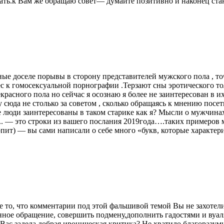
исать.к Вам же обращаю совет— думайте позитивно и наконец ста
ные доселе порывы в сторону представителей мужского пола , то
 к гомосексуальной порнографии .Терзают сны эротического тол
красного пола но сейчас я осознаю я более не заинтересован в 
сюда не столько за советом , сколько обращаясь к мнению посет
 люди заинтересованы в таком старике как я? Мысли о мужчина
 — это строки из вашего послания 2019года….таких примеров 
рпит) — вы сами написали о себе много «букв, которые характер
е то, что комментарии под этой фальшивой темой Вы не захотел
ое обращение, совершить подмену,дополнить гадостями и вуаля,
ь. Вас задела добрая ироническая критика? Не хватило благора