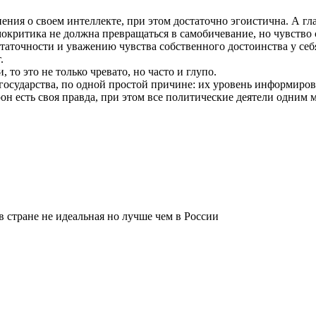
ения о своем интеллекте, при этом достаточно эгоистична. А г
окритика не должна превращаться в самобичевание, но чувство с
таточности и уважению чувства собственного достоинства у себя
.
то это не только чревато, но часто и глупо.
е государства, по одной простой причине: их уровень информиро
рон есть своя правда, при этом все политические деятели одни
 стране не идеальная но лучше чем в России