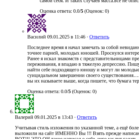
самой себя. И таких случаев масса.все не оп
Оценка ответа: 0.0/
5
(Оценок: 0)
Василий
09.01.2025 в 11:46 ·
Ответить
Последнее время я начал замечать за собой невидан
точнее парней, молодых юношей. Проснулся интерес
Ранее я искал знакомств с представительницами пре
переживания, я впадаю в тяжелую депрессию. Пишу 
найти себе подходящего юношу и могут ли молодые
суицидальном завершении своего существования…..
вы их называете выше, когда пишете, что бумага те
Оценка ответа: 0.0/
5
(Оценок: 0)
Валерий
09.01.2025 в 13:43 ·
Ответить
Учитывая стиль изложения по указанной теме, а ещё боле
выложили на сайт ИМЕННО Вы !!! Взять прежде написанн
ВОТ!!! ЭТО ОН такое написал о себе, чего уж тут гадат