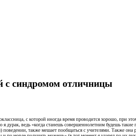
й с синдромом отличницы
классница, с которой иногда время проводится хорошо, при этом 
то я дурак, ведь «когда станешь совершеннолетним будешь такие
м) поведении, также мешает пообщаться с учителями. Также она
 ты и по морде получить можешь» (в тот момент я ударял по их р