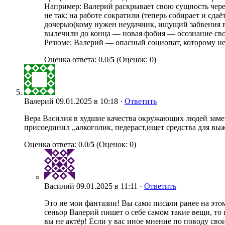
Например: Валерий раскрывает свою сущность через
не так: на работе сократили (теперь собирает и сд
дочерью(кому нужен неудачник, ищущий забвения в
вылечили до конца — новая фобия — осознание с
Резюме: Валерий — опасный социопат, которому нел
Оценка ответа: 0.0/
5
(Оценок: 0)
Валерий
09.01.2025 в 10:18 ·
Ответить
Вера Василия в худшие качества окружающих людей замечен
присоединил ,,алкоголик, педераст,ищет средства для вы
Оценка ответа: 0.0/
5
(Оценок: 0)
Василий
09.01.2025 в 11:11 ·
Ответить
Это не мои фантазии! Вы сами писали ранее на это
сеньор Валерий пишет о себе самом такие вещи, то п
вы не актёр! Если у вас иное мнение по поводу св