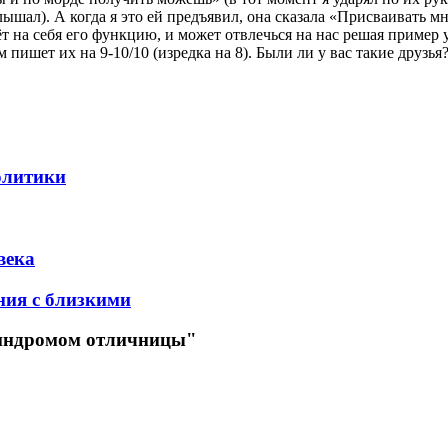
слышал). А когда я это ей предъявил, она сказала «Присваивать 
ёт на себя его функцию, и может отвлечься на нас решая пример у 
м пишет их на 9-10/10 (изредка на 8). Были ли у вас такие друзь
олитики
века
ния с близкими
 синдромом отличницы"