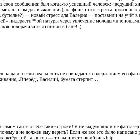
 свои сообщения: был когда-то успешный человек: «ведущий хир
аёт металлолом для выживания), на фоне этого стресса произошло
 бутылке?) — новый стресс для Валерия — поставили на учёт в 
воей» пидерасти**ой натуры через увлечение молодыми юношам
ьзя поворачиваться спиной в бане! :)
а давно.если реальность не совпадает с содержанием его фантаз
живания,,.Вперёд , Василий, бумага стерпит…
м самом сайте о себе такие строки! Я не выдумщик и не фантазе
очему я не должен ему верить? Если же все это было написано ран
оих актёрский талантов — то вы просто ошиблись http…