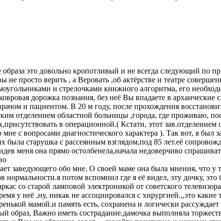
 образа это довольно кропотливый и не всегда следующий по п
 не просто верить , а Веровать ,об актёрстве и театре соверше
моугольниками и стрелочками книжного алгоритма, его необходи
 ковровая дорожка познания, без неё Вы впадаете в архаические
врачом и пациентом. В 20 м году, после прохождения восстанови
ским отделением областной больницы ,города, где проживаю, по
х,присутствовать в операционной.( Кстати, этот зав.отделение
 мне с вопросами диагностического характера ). Так вот, я был 
их была старушка с рассеянным взглядом,под 85 лет.её сопровож
в меня она прямо остолбенела,начала недоверчиво спрашивать ,
во
ет заведующего обо мне. О своей маме она была мнения, что у т
 нормальности.я потом вспомнил где я её видел, эту дочку, это
каркас со старой ламповой электроникой от советского телевизо
ремя у неё ,ну, никак не ассоциировался с хирургией.,,это какие т
старенькой мамой.и память есть, сохранена и логически рассужда
ный образ, Важно иметь сострадание.дамочка выполняла торжес