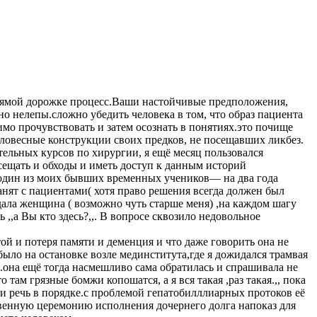
рямой дорожке процесс.Ваши настойчивые предположения,
нно нелепы.сложно убедить человека в том, что образ пациента
мо прочувствовать и затем осознать в понятиях.это почище
 словесные конструкции своих предков, не посещавших ликбез.
тельных курсов по хирургии, я ещё месяц пользовался
сещать и обходы и иметь доступ к данным историй
м один из моих бывших временных учеников— на два года
занят с пациентами( хотя право решения всегда должен был
дала женщина ( возможно чуть старше меня) ,на каждом шагу
,а Вы кто здесь?,,. В вопросе сквозило недовольное
ой и потеря памяти и деменция и что даже говорить она не
 было на остановке возле мединститута,где я дожидался трамвая
ра.она ещё тогда насмешливо сама обратилась и спрашивала не
о там грязные бомжи копошатся, а я вся такая ,раз такая.,, пока
ет и речь в порядке.с проблемой гепатобилллиарных протоков её
твенную церемонию исполнения дочернего долга напоказ для