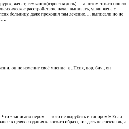
ург», женат, семьянин(взрослая дочь) — а потом что-то пошло
 «психическое расстройство», начал выпивать, ушли жена с
псих больницу, даже проходил там лечение…, выписали,но не
и….
ии, он не изменит своё мнение. к ,,Псих, вор, бич,, он
р! Что «написано пером — того не вырубить и топором!» Если
ее в целях создания какого-то образа, то здесь не спектакль, а