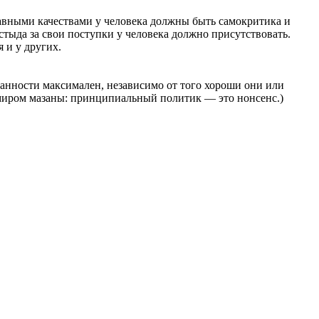
лавными качествами у человека должны быть самокритика и
тыда за свои поступки у человека должно присутствовать.
 и у других.
ванности максимален, независимо от того хороши они или
м миром мазаны: принципиальный политик — это нонсенс.)