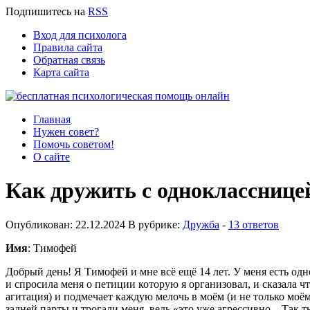
Подпишитесь
на
RSS
Вход для психолога
Правила сайта
Обратная связь
Карта сайта
Главная
Нужен совет?
Помочь советом!
О сайте
Как дружить с однокласснице
Опубликован: 22.12.2024 В рубрике:
Дружба
-
13 ответов
Имя
: Тимофей
Добрый день! Я Тимофей и мне всё ещё 14 лет. У меня есть одно
и спросила меня о петиции которую я организовал, и сказала ч
агитация) и подмечает каждую мелочь в моём (и не только моё
задней парты и трогали меня, ведь «это уже агрессивно... Так