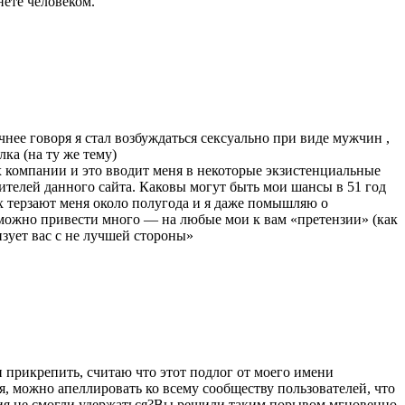
нете человеком.
чнее говоря я стал возбуждаться сексуально при виде мужчин ,
ка (на ту же тему)
их компании и это вводит меня в некоторые экзистенциальные
ителей данного сайта. Каковы могут быть мои шансы в 51 год
х терзают меня около полугода и я даже помышляю о
можно привести много — на любые мои к вам «претензии» (как
изует вас с не лучшей стороны»
и прикрепить, считаю что этот подлог от моего имени
 можно апеллировать ко всему сообществу пользователей, что
зумия,не смогли удержаться?Вы решили таким порывом мгновенно