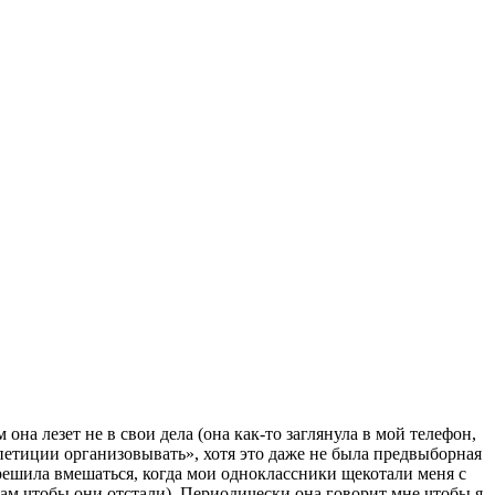
она лезет не в свои дела (она как-то заглянула в мой телефон,
 петиции организовывать», хотя это даже не была предвыборная
 решила вмешаться, когда мои одноклассники щекотали меня с
укам чтобы они отстали). Периодически она говорит мне чтобы я