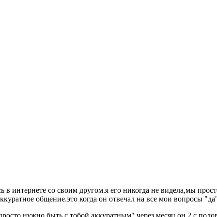
сь в интернете со своим другом.я его никогда не видела,мы про
ккуратное общение.это когда он отвечал на все мои вопросы "да"
ю,просто нужно быть с тобой аккуратным".через месяц он 2 с пол