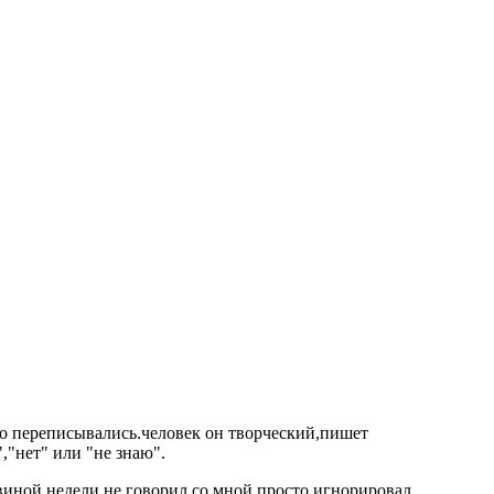
сто переписывались.человек он творческий,пишет
,"нет" или "не знаю".
овиной недели не говорил со мной.просто игнорировал.