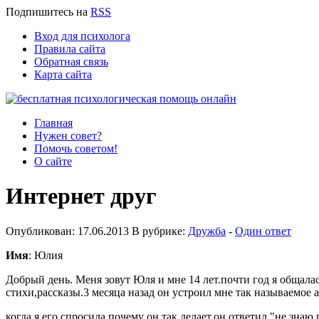
Подпишитесь
на
RSS
Вход для психолога
Правила сайта
Обратная связь
Карта сайта
Главная
Нужен совет?
Помочь советом!
О сайте
Интернет друг
Опубликован: 17.06.2013 В рубрике:
Дружба
-
Один ответ
Имя
: Юлия
Добрый день. Меня зовут Юля и мне 14 лет.почти год я общала
стихи,рассказы.3 месяца назад он устроил мне так называемое а
когда я его спросила почему он так делает,он ответил "не зна