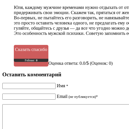
Юля, каждому мужчине временами нужно отдыхать от отно
придерживать свои эмоции. Скажем так, прятаться от жен
Во-первых, не пытайтесь его разговорить, не навязывайт
это просто оставить человека одного, не предлагать ему 
гуляйте, общайтесь с друзья — да все что угодно можно де
Это особенность мужской психики. Советую запомнить е
Сказать спасибо
Рейтинг:
0
Оценка ответа: 0.0/
5
(Оценок: 0)
Оставить комментарий
Имя
*
Email
(не публикуется)*