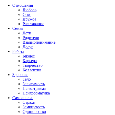
Отношения
Любовь
Секс
Дружба
Расставание
Семья
Дети
Родители
Взаимопонимание
Досуг
Работа
Бизнес
Карьера
Творчество
Коллектив
Здоровье
Тело
Зависимость
Психотравма
Психосоматика
Самоанализ
Страхи
Замкнутость
Одиночество