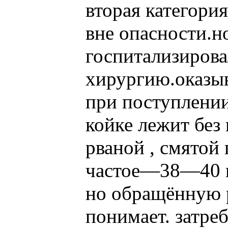
вторая категория
вне опасности.н
госпитализирова
хирургию.оказыв
при поступлении
койке лежит бе
рваной , смятой
частое—38—40 в 
но обращённую 
понимает. затре