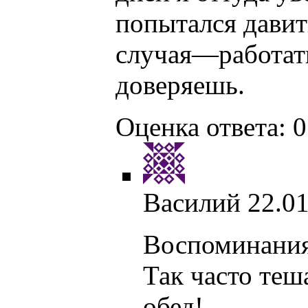
попытался давит
случая—работат
доверяешь.
Оценка ответа: 0
Василий
22.01
Воспоминания
Так часто теш
обед!