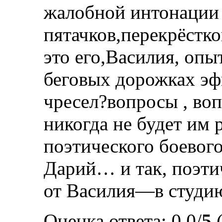
жалобной интонации
пятачков,перекрёстко
это его,Василия, оп
беговых дорожках э
чресел?вопросы , во
никогда не будет им
поэтического боевог
Дарий… и так, поэти
от Василия—в студию
Оценка ответа: 0.0/
5
(