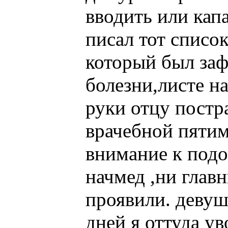
вводить или капат
писал тот списо
который был заф
болезни,листе н
руки отцу постр
врачебной пяти
внимание к под
начмед ,ни глав
проявили. девуш
дней я оттуда у