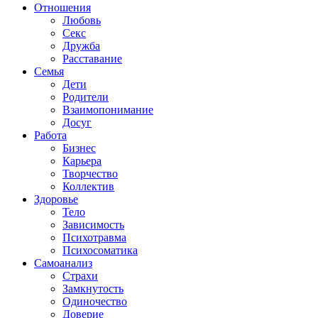
Отношения
Любовь
Секс
Дружба
Расставание
Семья
Дети
Родители
Взаимопонимание
Досуг
Работа
Бизнес
Карьера
Творчество
Коллектив
Здоровье
Тело
Зависимость
Психотравма
Психосоматика
Самоанализ
Страхи
Замкнутость
Одиночество
Доверие