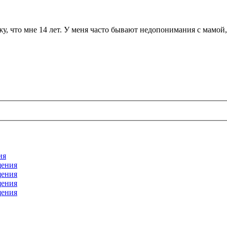
у, что мне 14 лет. У меня часто бывают недопонимания с мамой, я
ия
щения
щения
щения
щения