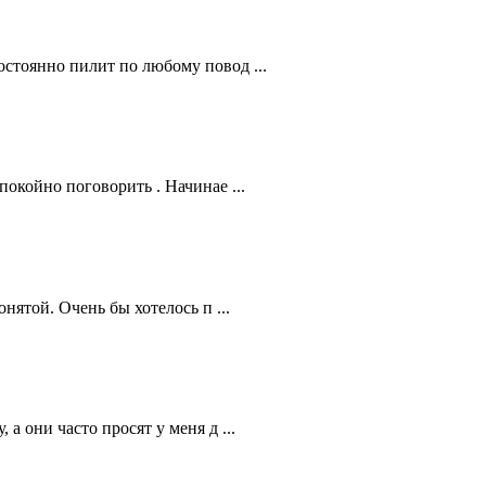
остоянно пилит по любому повод ...
покойно поговорить . Начинае ...
нятой. Очень бы хотелось п ...
а они часто просят у меня д ...