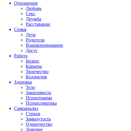
Отношения
Любовь
Секс
Дружба
Расставание
Семья
Дети
Родители
Взаимопонимание
Досуг
Работа
Бизнес
Карьера
Творчество
Коллектив
Здоровье
Тело
Зависимость
Психотравма
Психосоматика
Самоанализ
Страхи
Замкнутость
Одиночество
Доверие