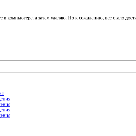
в компьютере, а затем удаляю. Но к сожалению, все стало достиг
ия
щения
щения
щения
щения