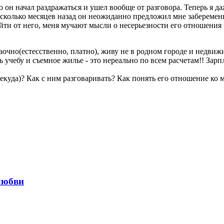
о он начал раздражаться и ушел вообще от разговора. Теперь я 
 Несколько месяцев назад он неожиданно предложил мне заберемен
 уйти от него, меня мучают мысли о несерьезности его отношения
заочно(естесственно, платно), живу не в родном городе и недвижи
 учебу и съемное жилье - это нереально по всем расчетам!! Зарп
некуда)? Как с ним разговаривать? Как понять его отношение ко 
любви