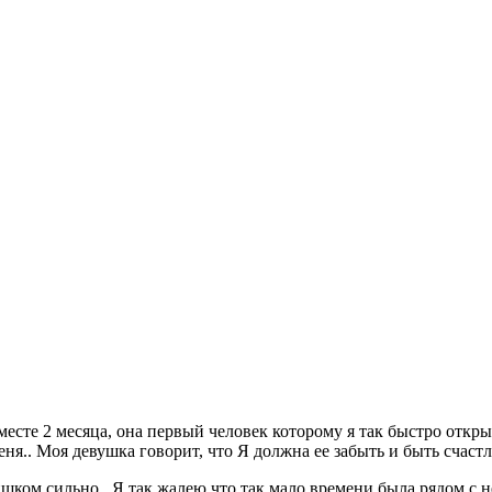
месте 2 месяца, она первый человек которому я так быстро откр
еня.. Моя девушка говорит, что Я должна ее забыть и быть счас
шком сильно.. Я так жалею что так мало времени была рядом с не