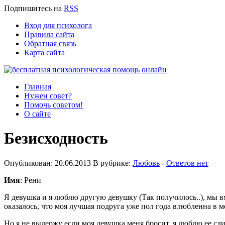
Подпишитесь
на
RSS
Вход для психолога
Правила сайта
Обратная связь
Карта сайта
Главная
Нужен совет?
Помочь советом!
О сайте
Безисходность
Опубликован: 20.06.2013 В рубрике:
Любовь
-
Ответов нет
Имя
: Рени
Я девушка и я люблю другую девушку (Так получилось..), мы в
оказалось, что моя лучшая подруга уже пол года влюбленна в м
Но я не выдержу если моя девушка меня бросит, я люблю ее сли