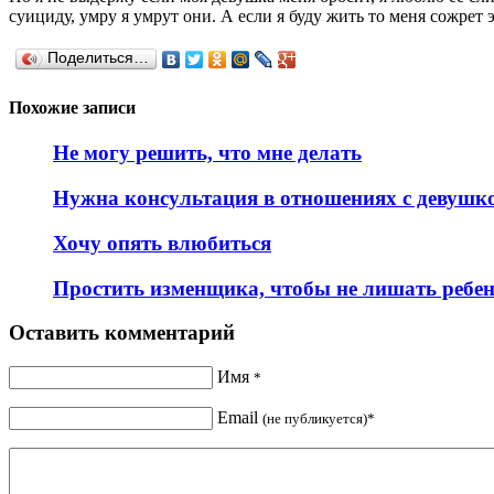
суициду, умру я умрут они. А если я буду жить то меня сожрет 
Поделиться…
Похожие записи
Не могу решить, что мне делать
Нужна консультация в отношениях с девушк
Хочу опять влюбиться
Простить изменщика, чтобы не лишать ребен
Оставить комментарий
Имя
*
Email
(не публикуется)*