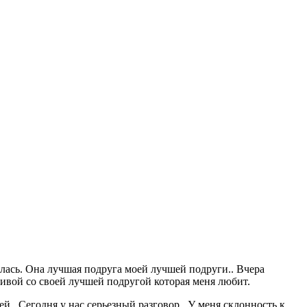
ылась. Она лучшая подруга моей лучшей подруги.. Вчера
тливой со своей лучшей подругой которая меня любит.
й.. Сегодня у нас серьезный разговор.. У меня склонность к