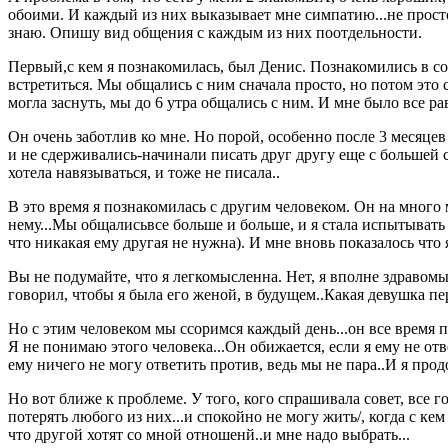
обоими. И каждый из них выказывает мне симпатию...не просто
знаю. Опишу вид общения с каждым из них поотдельности.
Первый,с кем я познакомилась, был Денис. Познакомились в соц 
встретиться. Мы общались с ним сначала просто, но потом это 
могла заснуть, мы до 6 утра общались с ним. И мне было все рав
Он очень заботлив ко мне. Но порой, особенно после 3 месяцев 
и не сдерживались-начинали писать друг другу еще с боль
хотела навязываться, и тоже не писала..
В это время я познакомилась с другим человеком. Он на много 
нему...Мы общалисьвсе больше и больше, и я стала испытывать 
что никакая ему другая не нужна). И мне вновь показалось что
Вы не подумайте, что я легкомысленна. Нет, я вполне здраво
говорил, чтобы я была его женой, в будущем..Какая девушка пе
Но с этим человеком мы ссоримся каждый день...он все время 
Я не понимаю этого человека...Он обижается, если я ему не от
ему ничего не могу ответить против, ведь мы не пара..И я прод
Но вот ближе к проблеме. У того, кого спрашивала совет, все г
потерять любого из них...и спокойно не могу жить/, когда с кем
что другой хотят со мной отношенй..и мне надо выбрать...