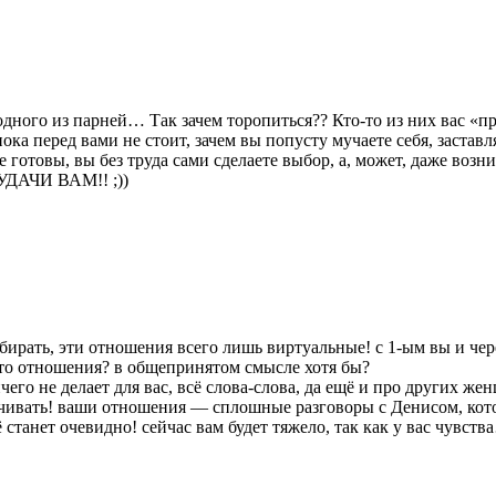
 одного из парней… Так зачем торопиться?? Кто-то из них вас «
ока перед вами не стоит, зачем вы попусту мучаете себя, застав
готовы, вы без труда сами сделаете выбор, а, может, даже возник
 УДАЧИ ВАМ!! ;))
ирать, эти отношения всего лишь виртуальные! с 1-ым вы и чере
то отношения? в общепринятом смысле хотя бы?
чего не делает для вас, всё слова-слова, да ещё и про других же
чивать! ваши отношения — сплошные разговоры с Денисом, кот
 станет очевидно! сейчас вам будет тяжело, так как у вас чувст