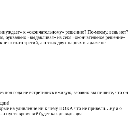
принуждает» к «окончательному» решению? По-моему, ведь нет?
ляя, буквально «выдавливая» из себя «окончательное решение»
нет кто-то третий, а о этих двух парнях вы даже не
з пол года не встретились вживую, забавно вы пишите, что он
нщин!
орые на удивление ни к чему ПОКА что не привели…ну а о
ва…спустя время всё будет как дважды два