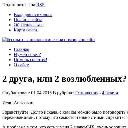
Подпишитесь
на
RSS
Вход для психолога
Правила сайта
Обратная связь
Карта сайта
Главная
Нужен совет?
Помочь советом!
О сайте
2 друга, или 2 возлюбленных?
Опубликован: 01.04.2015 В рубрике:
Отношения
-
4 ответа
Имя
: Анастасия
Здравствуйте! Долго искала, с кем бы можно было поговорить 
переживаниями, потому что самостоятельно с ними справиться н
А проблема в том, что есть у меня 2 знакомЫХ, очень хороших,