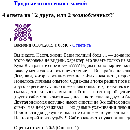
Трудные отношения с мамой
4 ответа на "2 друга, или 2 возлюбленных?"
Василий
01.04.2015 в 08:40 ·
Ответить
Вы знаете, Настя, жизнь Ваша полный бред…. — да-да не
этого человека не видели, характер его знаете только
Куда Вы тратите свое время????? Рядом полно парней, ко
такое у меня сложилось впечатление…. Вы крайне нереш
Девушки, которые «зависают» на сайтах знакомств, недо
Поделюсь личным опытом: Однажды я тоже решил познакоми
другого региона…. шло время, мы общались, появилась вз
сказала, что сильно занята по работе — с тех пор общени
других сайтах знакомств — у нее анкета еще на двух, и
Другая знакомая девушка имеет анкеты на 3-х сайтах знако
очень, я за ней ухаживал — но дальше ухаживаний дело н
Просто эти две девушки были не слишком-то уверенны в ж
Не повторяйте их судьбу!!! Сайт знакомств нужен лишь д
Оценка ответа: 5.0/
5
(Оценок: 1)