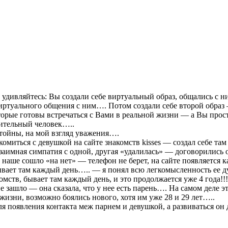
 удивляйтесь: Вы создали себе виртуальный образ, общались с н
 из виртуального общения с ним…. Потом создали себе второй 
торые готовы встречаться с Вами в реальной жизни — а Вы прост
ительный человек…..
стойны, на мой взгляд уважения….
ться с девушкой на сайте знакомств kisses — создал себе там 
аимная симпатия с одной, другая «удалилась» — договорились о
е наше сошло «на нет» — телефон не берет, на сайте появляется 
 бывает там каждый день….. — я понял всю легкомысленность ее 
мств, бывает там каждый день, и это продолжается уже 4 года!!!!
е зашло — она сказала, что у нее есть парень…. На самом деле
изни, возможно боялись нового, хотя им уже 28 и 29 лет…..
ля появления контакта меж парнем и девушкой, а развиваться он