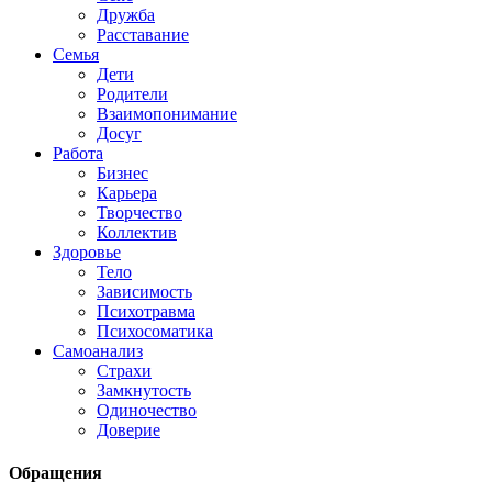
Дружба
Расставание
Семья
Дети
Родители
Взаимопонимание
Досуг
Работа
Бизнес
Карьера
Творчество
Коллектив
Здоровье
Тело
Зависимость
Психотравма
Психосоматика
Самоанализ
Страхи
Замкнутость
Одиночество
Доверие
Обращения