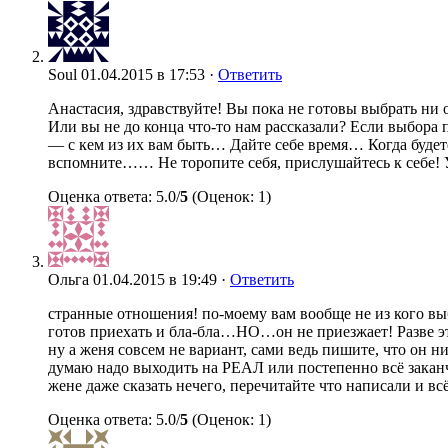
Soul
01.04.2015 в 17:53 ·
Ответить
Анастасия, здравствуйте! Вы пока не готовы выбрать ни
Или вы не до конца что-то нам рассказали? Если выбора п
— с кем из их вам быть… Дайте себе время… Когда будете 
вспомните…… Не торопите себя, прислушайтесь к себе!
Оценка ответа: 5.0/
5
(Оценок: 1)
Ольга
01.04.2015 в 19:49 ·
Ответить
странные отношения! по-моему вам вообще не из кого выб
готов приехать и бла-бла…НО…он не приезжает! Разве э
ну а женя совсем не вариант, сами ведь пишите, что он ни
думаю надо выходить на РЕАЛ или постепенно всё закан
жене даже сказать нечего, перечитайте что написали и всё
Оценка ответа: 5.0/
5
(Оценок: 1)