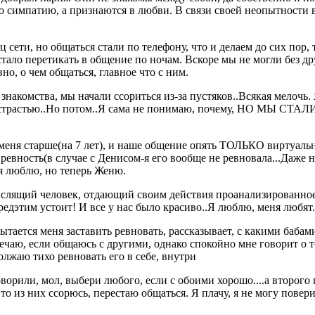
 симпатию, а признаются в любви. В связи своей неопытности в
сети, но общаться стали по телефону, что и делаем до сих пор, 
стало перетикать в общение по ночам. Вскоре мы не могли без др
но, о чем общаться, главное что с ним.
знакомства, мы начали ссориться из-за пустяков..Всякая мелочь.
шей страстью..Но потом..Я сама не понимаю, почему, НО МЫ 
меня старше(на 7 лет), и наше общение опять ТОЛЬКО виртуально
ревность(в случае с Денисом-я его вообще не ревновала...Даже н
 я люблю, но теперь Женю.
мыслящий человек, отдающий своим действия проанализированно
редэтим устоит! И все у нас было красиво..Я люблю, меня любят.
пытается меня заставить ревновать, рассказывает, с какими баб
вечаю, если общаюсь с другими, однако спокойно мне говорит о т
олжаю тихо ревновать его в себе, внутри
оворили, мол, выбери любого, если с обоими хорошо....а второго п
 то из них ссорюсь, перестаю общаться. Я плачу, я не могу повери