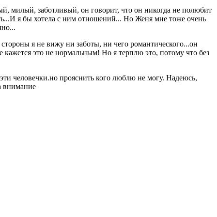
рый, милый, заботливый, он говорит, что он никогда не полюбит
ть...И я бы хотела с ним отношений... Но Женя мне тоже очень
но...
 стороны я не вижу ни заботы, ни чего романтического...он
не кажется это не нормальным! Но я терплю это, потому что без
 эти человечки.но прояснить кого люблю не могу. Надеюсь,
за внимание