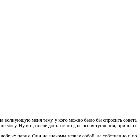
на волнующую меня тему, у кого можно было бы спросить совета,
е могу. Ну вот, после достаточно долгого вступления, пришло в
 добрых парня. Они не знакомы между собой, да собственно и по