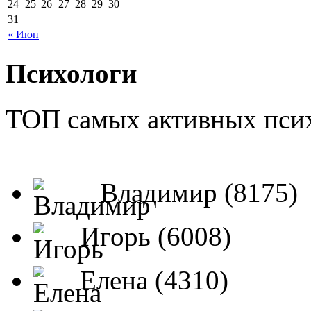
24
25
26
27
28
29
30
31
« Июн
Психологи
ТОП самых активных псих
Владимир (8175)
Игорь (6008)
Елена (4310)