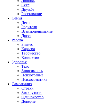
Любовь
Секс
Дружба
Расставание
Семья
Дети
Родители
Взаимопонимание
Досуг
Работа
Бизнес
Карьера
Творчество
Коллектив
Здоровье
Тело
Зависимость
Психотравма
Психосоматика
Самоанализ
Страхи
Замкнутость
Одиночество
Доверие