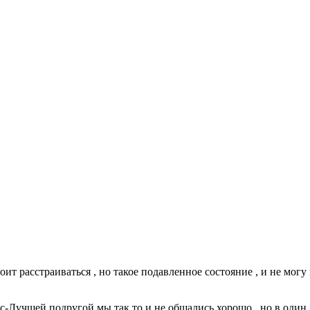
тоит расстраиваться , но такое подавленное состояние , и не могу 
экс-Лучшей подругой мы так то и не общались хорошо , но в один 