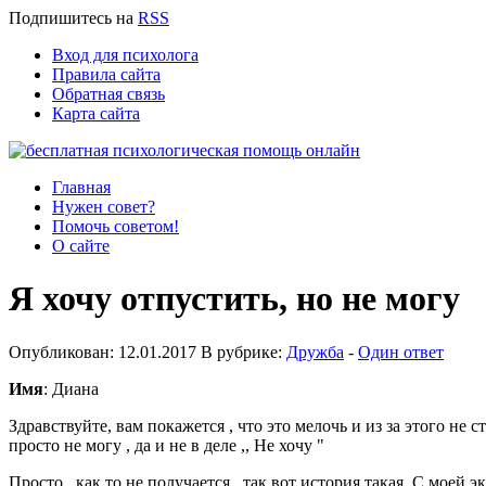
Подпишитесь
на
RSS
Вход для психолога
Правила сайта
Обратная связь
Карта сайта
Главная
Нужен совет?
Помочь советом!
О сайте
Я хочу отпустить, но не могу
Опубликован: 12.01.2017 В рубрике:
Дружба
-
Один ответ
Имя
: Диана
Здравствуйте, вам покажется , что это мелочь и из за этого не с
просто не могу , да и не в деле ,, Не хочу "
Просто , как то не получается , так вот история такая. С моей 