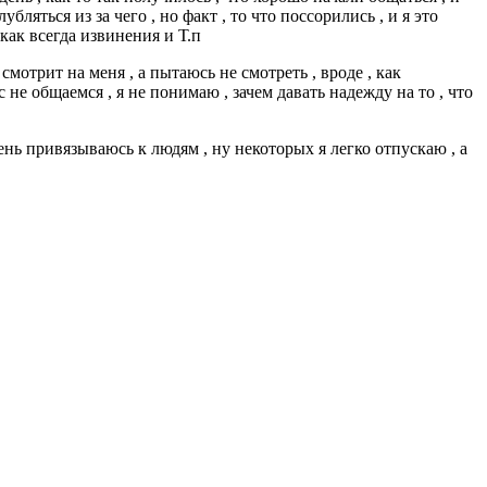
бляться из за чего , но факт , то что поссорились , и я это
 как всегда извинения и Т.п
 смотрит на меня , а пытаюсь не смотреть , вроде , как
с не общаемся , я не понимаю , зачем давать надежду на то , что
чень привязываюсь к людям , ну некоторых я легко отпускаю , а