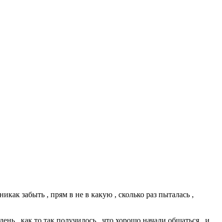
никак забыть , прям в не в какую , сколько раз пыталась ,
день , как то так получилось , что хорошо начали общаться , и