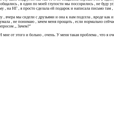
 общались , в один по моей глупости мы поссорились , не буду углу
у , на НГ , я просто сделала ей подарок и написала письмо там ,
у , вчера мы сидели с друзьями и она к нам подсела , вроде как и
 думала , не понимаю , зачем меня прощать , если нормально сейча
опросом ,, Зачем?"
 мне от этого и больно , очень. У меня такая проблема , что я о