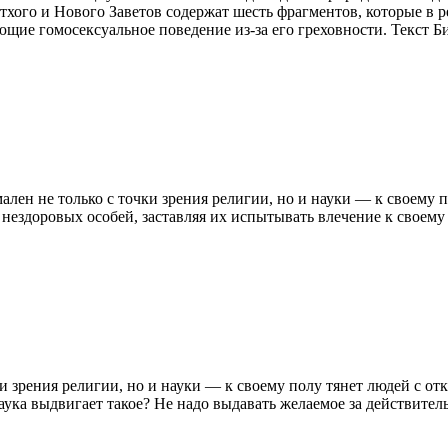
хого и Нового Заветов содержат шесть фрагментов, которые в 
ющие гомосексуальное поведение из-за его греховности. Текст 
лен не только с точки зрения религии, но и науки — к своему п
 нездоровых особей, заставляя их испытывать влечение к своем
и зрения религии, но и науки — к своему полу тянет людей с отк
ука выдвигает такое? Не надо выдавать желаемое за действител