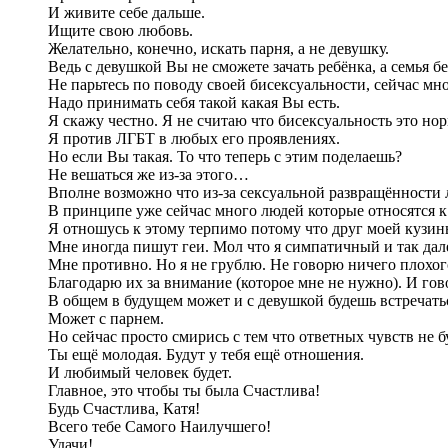
И живите себе дальше.
Ищите свою любовь.
Желательно, конечно, искать парня, а не девушку.
Ведь с девушкой Вы не сможете зачать ребёнка, а семья бе
Не парьтесь по поводу своей бисексуальности, сейчас мн
Надо принимать себя такой какая Вы есть.
Я скажу честно. Я не считаю что бисексуальность это но
Я против ЛГБТ в любых его проявлениях.
Но если Вы такая. То что теперь с этим поделаешь?
Не вешаться же из-за этого…
Вполне возможно что из-за сексуальной развращённости 
В принципе уже сейчас много людей которые относятся к
Я отношусь к этому терпимо потому что друг моей кузины 
Мне иногда пишут геи. Мол что я симпатичный и так дал
Мне противно. Но я не грублю. Не говорю ничего плохог
Благодарю их за внимание (которое мне не нужно). И гов
В общем в будущем может и с девушкой будешь встречать
Может с парнем.
Но сейчас просто смирись с тем что ответных чувств не б
Ты ещё молодая. Будут у тебя ещё отношения.
И любимый человек будет.
Главное, это чтобы ты была Счастлива!
Будь Счастлива, Катя!
Всего тебе Самого Наилучшего!
Удачи!