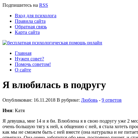
Подпишитесь
на
RSS
Вход для психолога
Правила сайта
Обратная связь
Карта сайта
Главная
Нужен совет?
Помочь советом!
О сайте
Я влюбилась в подругу
Опубликован: 16.11.2018 В рубрике:
Любовь
-
9 ответов
Имя
: Катя
Я девушка, мне 14 и я би. Влюблена я в свою подругу уже 2 ме
очень большую тягу к ней, к общению с ней, я стала хотеть прос
как мы не сможем быть с ней вместе (она натуралка и не питает
ответила. Она очень заботится обо мне, постоянно пишет, и ста