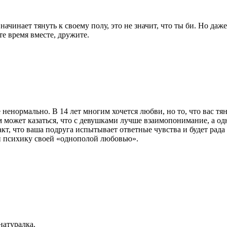
начинает тянуть к своему полу, это не значит, что ты би. Но даж
е время вместе, дружите.
е ненормально. В 14 лет многим хочется любви, но то, что вас т
может казаться, что с девушками лучше взаимопонимание, а одн
факт, что ваша подруга испытывает ответные чувства и будет рад
ей психику своей «однополой любовью».
натуралка.