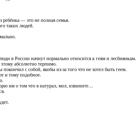
з ребёнка — это не полная семья.
ого таких людей.
рмально.
люди в России начнут нормально относится к геям и лесбиянкам.
 этому абсолютно терпимо.
покончил с собой, якобы из-за того что не хотел быть геем.
ее и тому подобное.
о.
орю им о том что я натурал, мол, извините…
ся.
удет.