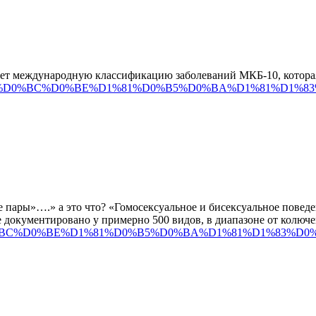
т международную классификацию заболеваний МКБ-10, которая н
0%93%D0%BE%D0%BC%D0%BE%D1%81%D0%B5%D0%BA%D1%81
е пары»….» а это что? «Гомосексуальное и бисексуальное повед
е документировано у примерно 500 видов, в диапазоне от колюч
%D0%BE%D0%BC%D0%BE%D1%81%D0%B5%D0%BA%D1%81%D1%