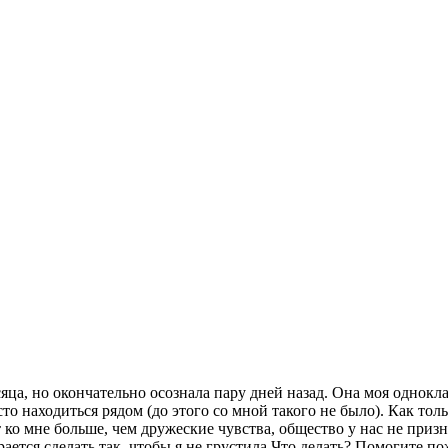
сяца, но окончательно осознала пару дней назад. Она моя однокл
то находиться рядом (до этого со мной такого не было). Как толь
 ко мне больше, чем дружеские чувства, общество у нас не призн
рается сделать так, чтобы я не грустила.Что делать? Помогите по