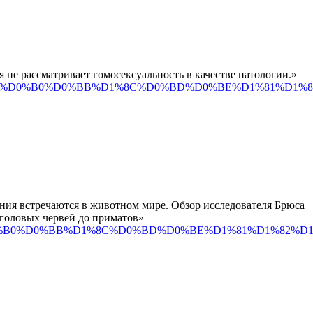
е рассматривает гомосексуальность в качестве патологии.»
%D1%83%D0%B0%D0%BB%D1%8C%D0%BD%D0%BE%D1%81%D1%
ения встречаются в животном мире. Обзор исследователя Брюса
еголовых червей до приматов»
83%D0%B0%D0%BB%D1%8C%D0%BD%D0%BE%D1%81%D1%82%D