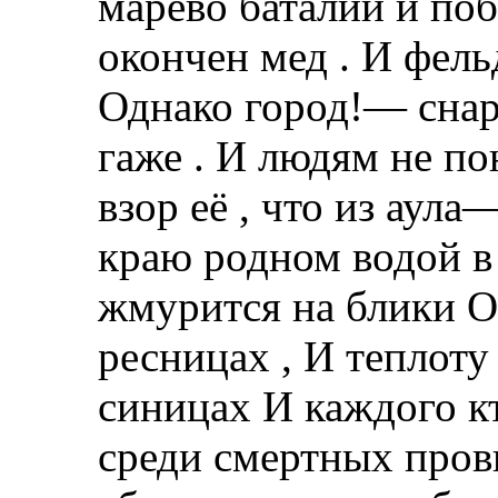
марево баталий и поб
окончен мед . И фел
Однако город!— снар
гаже . И людям не п
взор её , что из аула
краю родном водой в
жмурится на блики От
ресницах , И теплоту
синицах И каждого к
среди смертных пров