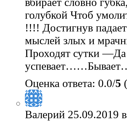
вбирает словно губк
голубкой Чтоб умол
!!!! Достигнув падае
мыслей злых и мрачных
Проходят сутки —Да!
успевает……Бывает
Оценка ответа: 0.0/
5
(
Валерий
25.09.2019 в