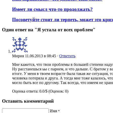
Имеет ли смысл что-то продолжать?
Посоветуйте стоит ли терпеть, может это кри
Один ответ на "Я устала от всех проблем"
Мирия
11.06.2013 в 08:45 ·
Ответить
Мне кажется, что твои проблемы в большей степени надум
Ну расстанешься ьы с парнем, и что дальше. С братом у в
итоге. У меня в твоем возрасте была такая же ситуация, 
человека потеряла и друга. А тогда мне тоже казалось, что
могло быть все по другому. Так всегда, что имеем не хран
Оценка ответа: 0.0/
5
(Оценок: 0)
Оставить комментарий
Имя
*