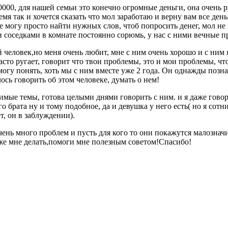
000, для нашей семьи это конечно огромные деньги, она очень ру
мя так и хочется сказать что мол заработаю и верну вам все ден
 не могу просто найти нужных слов, чтоб попросить денег, мол не
ми соседками в комнате постоянно сорюмь, у нас с ними вечные 
ой человек,но меня очень любит, мне с ним очень хорошо и с ним
асто ругает, говорит что твои проблемы, это и мои проблемы, что
 могу понять, хоть мы с ним вместе уже 2 года. Он однажды позн
ось говорить об этом человеке, думать о нем!
имые темы, готова целыми днями говорить с ним. и я даже говори
о брата ну и тому подобное, да и девушка у него есть( но я сотн
т, он в заблуждении).
очень много проблем и пусть для кого то они покажутся малозна
же мне делать,помоги мне полезным советом!Спасибо!