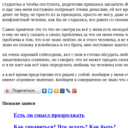
студентка и чтобы поступить, родителям пришлось заплатить 40
и щас она меня постоянно попрекает этими деньгами, ей все вре
денег не беру, не просто из за принципа, просто не могу, даже
конфликтный человек, как бы не старалась, все равно со свои
Самое приятное это то что не смотря на всё у меня есть молод
и ему не могу сказать о своих проблемах,за что он меня очень ч
проблема в том, что я не знаю люблю ли я этого человека, я не
знаю но похожу я влюбилась в его брата, мне постоянно захотел
он очень хороший собеседник, вот с ним я готова обсудить люб
заканчивалась плачевно, он говорит, что не может предать своег
и я не нает как всё таки определить любишь ты человека или не
а я всё время представляю его рядом с собой. вообщем у меня 
имеют огромное значение. вообщем я совершенно не знаю что 
Поделиться…
Похожие записи
Есть ли смысл продролжать
Как справиться? Что делать? Как быть?