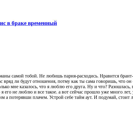
зис в браке временный
аны самой тобой. Не любишь парня-расходись. Нравится брант-с
ас вряд ли будут отношения, потму как ты сама говоришь, что он
только мне казалось, что я люблю его друга. Ну и что? Разошлас
 я его не люблю и все такое. а вот сейчас прошло уже много лет, 
им а потерявши плачем. Устрой себе тайм аут. И подумай, стоит л