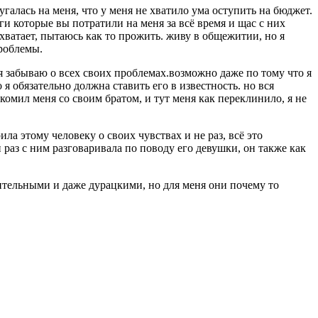
галась на меня, что у меня не хватило ума оступить на бюджет.
ьги которые вы потратили на меня за всё время и щас с них
 хватает, пытаюсь как то прожить. живу в общежитии, но я
проблемы.
 я забываю о всех своих проблемах.возможно даже по тому что я
 я обязательно должна ставить его в известность. но вся
акомил меня со своим братом, и тут меня как переклинило, я не
ла этому человеку о своих чувствах и не раз, всё это
и раз с ним разговаривала по поводу его девушки, он также как
чительными и даже дурацкими, но для меня они почему то