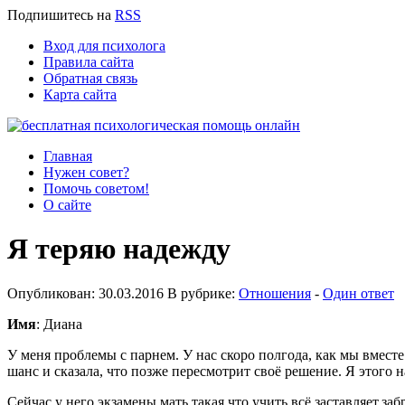
Подпишитесь
на
RSS
Вход для психолога
Правила сайта
Обратная связь
Карта сайта
Главная
Нужен совет?
Помочь советом!
О сайте
Я теряю надежду
Опубликован: 30.03.2016 В рубрике:
Отношения
-
Один ответ
Имя
: Диана
У меня проблемы с парнем. У нас скоро полгода, как мы вмест
шанс и сказала, что позже пересмотрит своё решение. Я этого на
Сейчас у него экзамены,мать такая,что учить всё заставляет,за