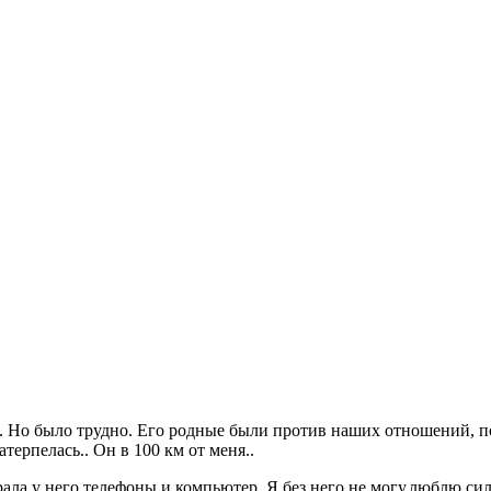
е. Но было трудно. Его родные были против наших отношений, поэ
терпелась.. Он в 100 км от меня..
брала у него телефоны и компьютер..Я без него не могу,люблю си