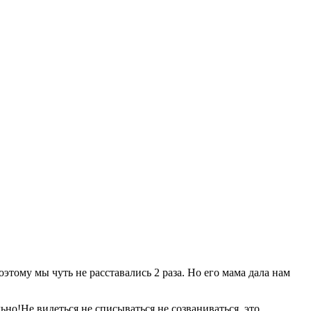
тому мы чуть не расставались 2 раза. Но его мама дала нам
льно!Не видеться,не списываться,не созваниваться..это