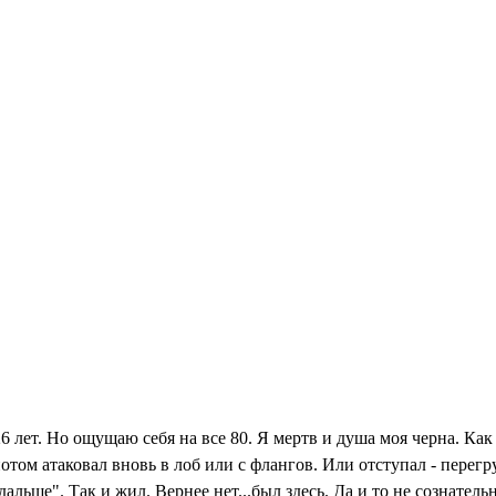
6 лет. Но ощущаю себя на все 80. Я мертв и душа моя черна. Как 
отом атаковал вновь в лоб или с флангов. Или отступал - перег
дальше". Так и жил. Вернее нет...был здесь. Да и то не сознатель