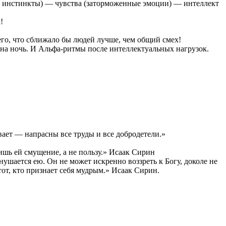
е инстинкты) — чувства (заторможенные эмоции) — интеллект
!
чего, что сближало бы людей лучше, чем общий смех!
на ночь. И Альфа-ритмы после интеллектуальных нагрузок.
вает — напрасны все труды и все добродетели.»
шь ей смущение, а не пользу.» Исаак Сирин
ушается ею. Он не может искренно воззреть к Богу, доколе не
от, кто признает себя мудрым.» Исаак Сирин.