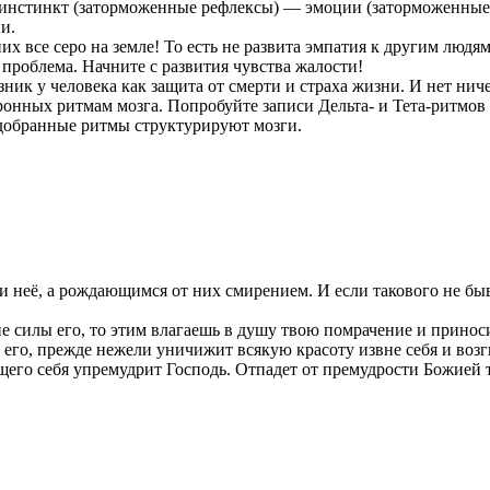
— инстинкт (заторможенные рефлексы) — эмоции (заторможенны
и.
их все серо на земле! То есть не развита эмпатия к другим людям
 проблема. Начните с развития чувства жалости!
зник у человека как защита от смерти и страха жизни. И нет ни
онных ритмам мозга. Попробуйте записи Дельта- и Тета-ритмов 
добранные ритмы структурируют мозги.
и неё, а рождающимся от них смирением. И если такового не бы
 силы его, то этим влагаешь в душу твою помрачение и приноси
его, прежде нежели уничижит всякую красоту извне себя и возгн
го себя упремудрит Господь. Отпадет от премудрости Божией т