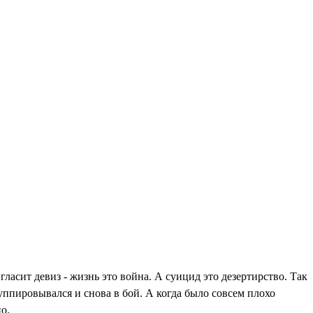
гласит девиз - жизнь это война. А суицид это дезертирство. Так
руппировывался и снова в бой. А когда было совсем плохо
но.