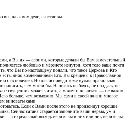
о вы, на самом деле, счастливы.
ами, а Вы их — своими, которые делали бы Вам замечательный
олняетесь любовью и мёрзнете изнутри, хотя тело ваше почти
ь, что Вы по-настоящему поняли, что такое Церковь и Кто
Он есть, либо возненавидели Его. Вы крещены в Православной
нию с исповедью. Но для исповеди тоже нужна правильная
написать, чем могли бы. Написать не боясь, не стыдясь, не
ах: священник может читать, а может и не читать — не важно.
 Него больше, чем возможно. Мы сами в своей жизни многое
чем виноваты сами.
отовьтесь. Если с Вами после этого не произойдут хорошие
ика. Сейчас сатана старается заполнить ваши нервы, ум и
ви — это реальный выход: верите вы в них или нет, верите вы