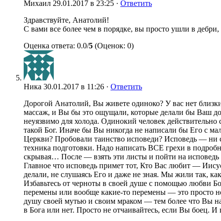
Михаил
29.01.2017 в 23:25 ·
Ответить
Здравствуйте, Анатолий!
С вами все более чем в порядке, вы просто ушли в дебри,
Оценка ответа: 0.0/
5
(Оценок: 0)
Ника
30.01.2017 в 11:26 ·
Ответить
Дорогой Анатолий, Вы живете одиноко? У вас нет близк
массаж, и Вы бы это ощущали, которые делали бы Ваш до
неуязвимо для холода. Одинокий человек действительно 
такой Бог. Иначе бы Вы никогда не написали бы Его с ма
Церкви? Пробовали таинство исповеди? Исповедь — ни с
техника подготовки. Надо написать ВСЕ грехи в подробно
скрывая… После — взять эти листы и пойти на исповедь 
Главное что исповедь примет тот, Кто Вас любит — Иисус
делали, не слушаясь Его и даже не зная. Мы жили так, ка
Избавьтесь от черноты в своей душе с помощью любви Бо
перемены или вообще какие-то перемены — это просто нев
душу своей мутью и своим мраком — тем более что Вы нач
в Бога или нет. Просто не отчаивайтесь, если Вы боец. И 