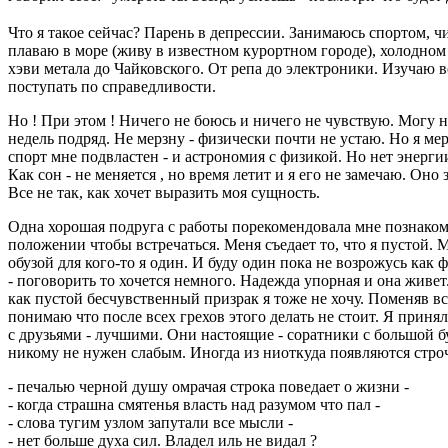
Что я такое сейчас? Парень в депрессии. Занимаюсь спортом, 
плаваю в море (живу в известном курортном городе), холодном
хэви метала до Чайковского. От репа до электроники. Изучаю в
поступать по справедливости.
Но ! При этом ! Ничего не боюсь и ничего не чувствую. Могу не
недель подряд. Не мерзну - физически почти не устаю. Но я мер
спорт мне подвластен - и астрономия с физикой. Но нет энерги
Как сон - не меняется , но время летит и я его не замечаю. Оно
Все не так, как хочет выразить моя сущность.
Одна хорошая подруга с работы порекомендовала мне познакоми
положении чтобы встречаться. Меня съедает то, что я пустой. М
обузой для кого-то я один. И буду один пока не возрожусь как 
- поговорить то хочется немного. Надежда упорная и она живет.
как пустой бесчувственный призрак я тоже не хочу. Поменяв вс
понимаю что после всех грехов этого делать не стоит. Я принял 
с друзьями - лучшими. Они настоящие - соратники с большой бу
никому не нужен слабым. Иногда из ниоткуда появляются строч
- печалью черной душу омрачая строка поведает о жизни -
- когда страшна смятенья власть над разумом что пал -
- слова тугим узлом запутали все мысли -
- нет больше духа сил. Владел иль не видал ?