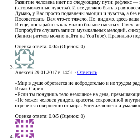
Развитие человека идет по следующему пути: рефлекс 
(заторможенные чувства). И все должно быть в равновеси
Думаю, у Вас просто подавлены эмоции и чувства, а без н
Посоветовать, Вам что-то тяжело. Но, видимо, здесь ваша
И еще, постарайтесь как можно больше смеяться. Смех во
Попробуйте слушать записи музыкальных мелодий, синхр
(Записи ритмов можно найти на YouTube). Правильно по
Оценка ответа: 0.0/
5
(Оценок: 0)
Алексей
29.01.2017 в 14:51 ·
Ответить
«Мир в душе обретается не добродетелью и не трудом рад
Исаак Сирин
«Если ты понудишь тело немощное на дела, превышающие
«Не может человек увидеть красоты, сокровенной внутри 
отречется совершенно от мира. Уничижающего и умаляюще
Оценка ответа: 0.0/
5
(Оценок: 0)