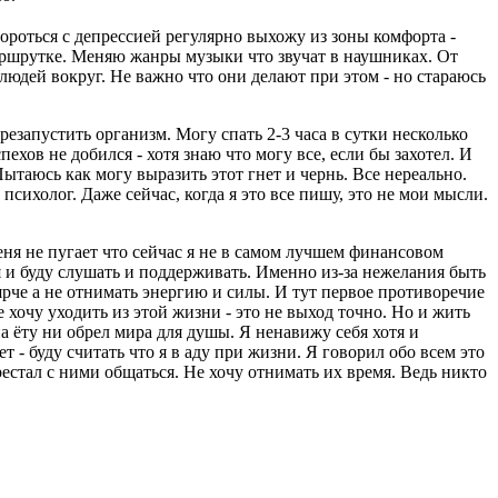
ороться с депрессией регулярно выхожу из зоны комфорта -
маршрутке. Меняю жанры музыки что звучат в наушниках. От
 людей вокруг. Не важно что они делают при этом - но стараюсь
резапустить организм. Могу спать 2-3 часа в сутки несколько
ехов не добился - хотя знаю что могу все, если бы захотел. И
ытаюсь как могу выразить этот гнет и чернь. Все нереально.
 психолог. Даже сейчас, когда я это все пишу, это не мои мысли.
ня не пугает что сейчас я не в самом лучшем финансовом
 я и буду слушать и поддерживать. Именно из-за нежелания быть
 ярче а не отнимать энергию и силы. И тут первое противоречие
е хочу уходить из этой жизни - это не выход точно. Но и жить
а ёту ни обрел мира для душы. Я ненавижу себя хотя и
т - буду считать что я в аду при жизни. Я говорил обо всем это
рестал с ними общаться. Не хочу отнимать их время. Ведь никто