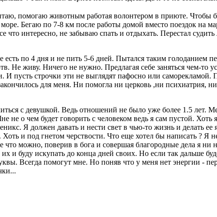
читаю, помогаю животным работая волонтером в приюте. Чтобы б
 море. Бегаю по 7-8 км после работы домой вместо поездок на 
се что интересно, не забываю спать и отдыхать. Перестал судить
 есть по 4 дня и не пить 5-6 дней. Пытался таким голоданием пе
тв. Не живу. Ничего не нужно. Предлагая себе заняться чем-то усп
и. И пусть строчки эти не выглядят пафосно или саморекламой. П
 закончилось для меня. Ни помогла ни церковь ,ни психиатрия, ни
ться с девушкой. Ведь отношений не было уже более 1.5 лет. Ме
не не о чем будет говорить с человеком ведь я сам пустой. Хоть
феникс. Я должен давать и нести свет в чью-то жизнь и делать ее
 Хоть и под гнетом черствости. Что еще хотел бы написать ? Я н
е что можно, поверив в бога и совершая благородные дела я ни н
их и буду искупать до конца дней своих. Но если так дальше буде
квы. Всегда помогут мне. Но поняв что у меня нет энергии - пе
ки...