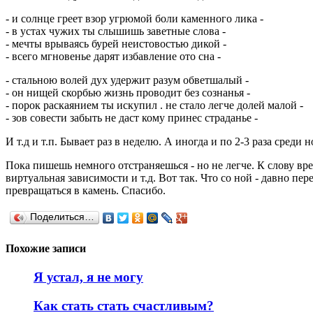
- и солнце греет взор угрюмой боли каменного лика -
- в устах чужих ты слышишь заветные слова -
- мечты врываясь бурей неистовостью дикой -
- всего мгновенье дарят избавление ото сна -
- стальною волей дух удержит разум обветшалый -
- он нищей скорбью жизнь проводит без сознанья -
- порок раскаянием ты искупил . не стало легче долей малой -
- зов совести забыть не даст кому принес страданье -
И т.д и т.п. Бывает раз в неделю. А иногда и по 2-3 раза среди
Пока пишешь немного отстраняешься - но не легче. К слову вре
виртуальная зависимости и т.д. Вот так. Что со ной - давно пе
превращаться в камень. Спасибо.
Поделиться…
Похожие записи
Я устал, я не могу
Как стать стать счастливым?