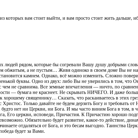
 из которых вам стоит выйти, и вам просто стоит жить дальше, иб
их людей рядом, которые бы согревали Вашу душу добрыми слов
м обжитым, а не пустым… Живя одиноко в своем доме Вы не нап
становится камнем. Однако, всё можно изменить. Сложно поверит
ленькой буквы. Одно из двух: либо Вы не уверились в том, что 
 чем не сравнима. Все земные впечатления — ничто, по сравне
сти — бумага не краснеет. Не скрывать НИЧЕГО. И даже больше 
к хорошему священнику… Сказать, что раскаиваетесь в этих грех
 Христос. Только давайте не будем дерзить Богу и требовать от
к будто нет ни Церкви, ни Бога. И мы часто виним Бога в том, в 
га, Его церкви, исповеди, Причастия. К Причастию хорошо подг
озможно. Обязательно будет развитие, какое-то действие, динам
инаете отдаляться от Бога, и это бесам выгодно. Таинства Церк
победа будет за Вами.