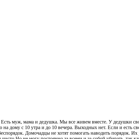
а. Есть муж, мама и дедушка. Мы все живем вместе. У дедушки св
 на дому с 10 утра и до 10 вечера. Выходных нет. Если и есть с
спорядок. Домочадцы не хотят помогать наводить порядок. Их ус
 чисто.Но не могу постоянно за всеми и за собой убирать, так к