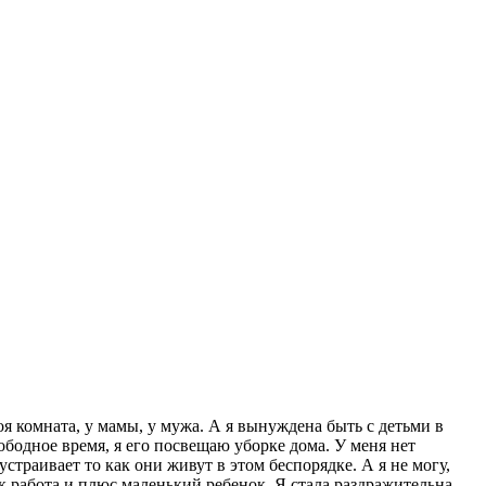
оя комната, у мамы, у мужа. А я вынуждена быть с детьми в
вободное время, я его посвещаю уборке дома. У меня нет
траивает то как они живут в этом беспорядке. А я не могу,
ак работа и плюс маленький ребенок. Я стала раздражительна,