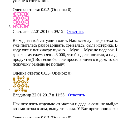
уже не в состоянии.
Оценка ответа: 0.0/
5
(Оценок: 0)
Светлана
22.01.2017 в 09:15 ·
Ответить
Выход из этой ситуации один. Нам всем лучше разъехаться
уже пыталась разговаривать, срывалась, была истерика. В
ходу уже к психиатру нужно… Муж… Муж не подарок. Ничег
давала ему ежемесячно 8 000, что бы долг погасил, а на дн
продукты((( Вот если бы я не просила ничего в дом, то 
психушку раньше не попаду)
Оценка ответа: 0.0/
5
(Оценок: 0)
Владимир
22.01.2017 в 11:55 ·
Ответить
Начните жить отдельно от матери и деда, а если не выйде
возьми козла в дом, выпусти козла. У Вас противоположн
Оценка ответа: 0.0/
5
(Оценок: 0)