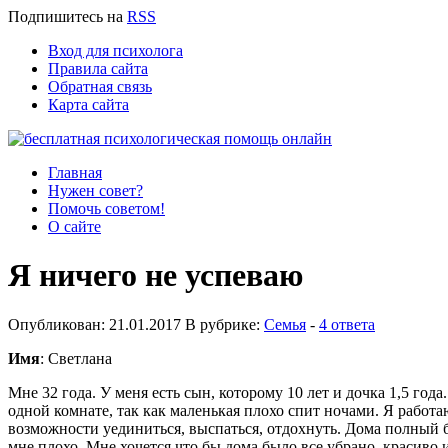
Подпишитесь
на
RSS
Вход для психолога
Правила сайта
Обратная связь
Карта сайта
Главная
Нужен совет?
Помочь советом!
О сайте
Я ничего не успеваю
Опубликован: 21.01.2017 В рубрике:
Семья
-
4 ответа
Имя
: Светлана
Мне 32 года. У меня есть сын, которому 10 лет и дочка 1,5 год
одной комнате, так как маленькая плохо спит ночами. Я работаю
возможности уединиться, выспаться, отдохнуть. Дома полный бе
мне плохо. Мне хочется что бы дома было все убрано, красиво и