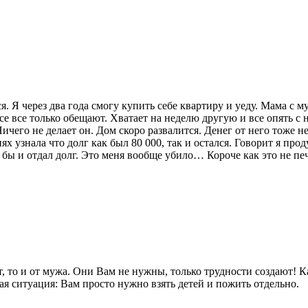
. Я через два года смогу купить себе квартиру и уеду. Мама с му
се все только обещают. Хватает на неделю другую и все опять с н
о не делает он. Дом скоро развалится. Денег от него тоже нет
ях узнала что долг как был 80 000, так и остался. Говорит я прод
он бы и отдал долг. Это меня вообще убило… Короче как это не п
т, то и от мужа. Они Вам не нужны, только трудности создают! Ка
ая ситуация: Вам просто нужно взять детей и пожить отдельно.