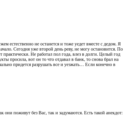
жем естественно не останется и тоже уедет вместе с дедом. Я
ачало. Сегодня уже второй день реву, не могу остановится. По
 практически. Не работал пол года, влез в долги. Целый год
укты просила, вот он то что отдавал в банк, то снова брал на
ечально придется разрушать все и уезжать… Если конечно в
к они поживут без Вас, так и задумаются. Есть такой анекдот: