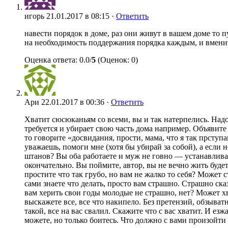
игорь
21.01.2017 в 08:15 ·
Ответить
навести порядок в доме, раз они живут в вашем доме то 
на необходимость поддержания порядка каждым, и вменить 
Оценка ответа: 0.0/
5
(Оценок: 0)
Ари
22.01.2017 в 00:36 ·
Ответить
Хватит сюсюканьям со всеми, вы и так натерпелись. Надо
требуется и убирает свою часть дома например. Объявите 
то говорите «досвидания, прости, мама, что я так прступ
уважаешь, помоги мне (хотя бы убирай за собой), а если
штанов? Вы оба работаете и муж не говно — устанавливает
окончательно. Вы поймите, автор, вы не вечно жить буде
простите что так грубо, но вам не жалко то себя? Может
сами знаете что делать, просто вам страшно. Страшно ска
вам херить свои годы молодые не страшно, нет? Может хва
выскажете все, все что накипело. Без претензий, обзыватн
такой, все на вас свалил. Скажите что с вас хватит. И ез
можете, но только боитесь. Что должно с вами произойти