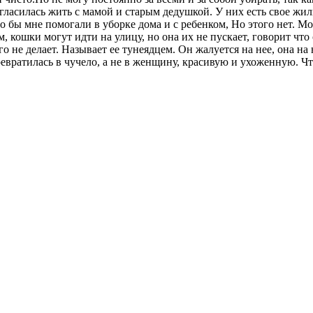
огласилась жить с мамой и старым дедушкой. У них есть свое жил
то бы мне помогали в уборке дома и с ребенком, Но этого нет. М
м, кошки могут идти на улицу, но она их не пускает, говорит что
чего не делает. Называет ее тунеядцем. Он жалуется на нее, она н
вратилась в чучело, а не в женщину, красивую и ухоженную. Что