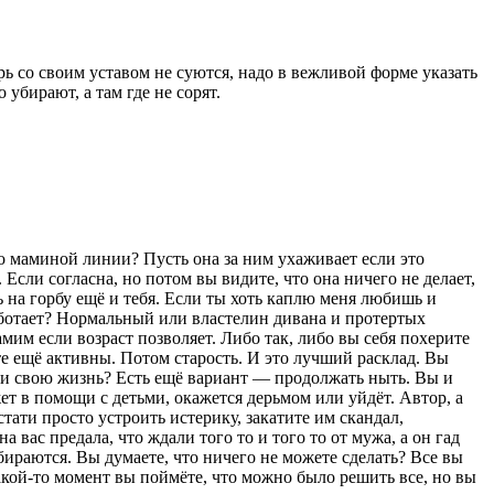
рь со своим уставом не суются, надо в вежливой форме указать
убирают, а там где не сорят.
по маминой линии? Пусть она за ним ухаживает если это
 Если согласна, но потом вы видите, что она ничего не делает,
ть на горбу ещё и тебя. Если ты хоть каплю меня любишь и
работает? Нормальный или властелин дивана и протертых
мим если возраст позволяет. Либо так, либо вы себя похерите
те ещё активны. Потом старость. И это лучший расклад. Вы
уд и свою жизнь? Есть ещё вариант — продолжать ныть. Вы и
жет в помощи с детьми, окажется дерьмом или уйдёт. Автор, а
тати просто устроить истерику, закатите им скандал,
а вас предала, что ждали того то и того то от мужа, а он гад
збираются. Вы думаете, что ничего не можете сделать? Все вы
какой-то момент вы поймёте, что можно было решить все, но вы