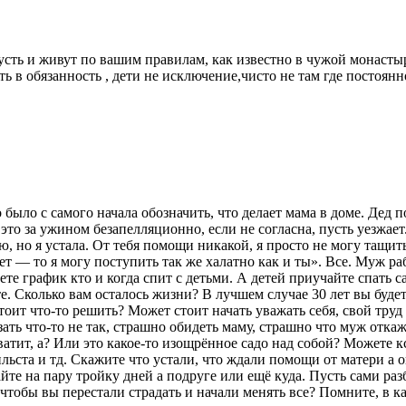
пусть и живут по вашим правилам, как известно в чужой монасты
в обязанность , дети не исключение,чисто не там где постоянно 
 было с самого начала обозначить, что делает мама в доме. Дед 
это за ужином безапелляционно, если не согласна, пусть уезжает.
аю, но я устала. От тебя помощи никакой, я просто не могу тащи
 нет — то я могу поступить так же халатно как и ты». Все. Муж 
е график кто и когда спит с детьми. А детей приучайте спать са
те. Сколько вам осталось жизни? В лучшем случае 30 лет вы буде
 стоит что-то решить? Может стоит начать уважать себя, свой тр
зать что-то не так, страшно обидеть маму, страшно что муж отка
тит, а? Или это какое-то изощрённое садо над собой? Можете кс
льста и тд. Скажите что устали, что ждали помощи от матери а он
жайте на пару тройку дней а подруге или ещё куда. Пусть сами ра
 чтобы вы перестали страдать и начали менять все? Помните, в 