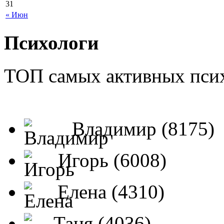
31
« Июн
Психологи
ТОП самых активных псих
Владимир (8175)
Игорь (6008)
Елена (4310)
Таня (4036)