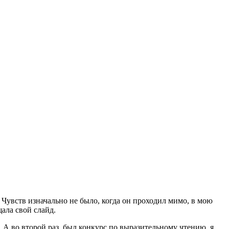
 Чувств изначально не было, когда он проходил мимо, в мою
ала свой слайд.
...А во второй раз, был конкурс по выразительному чтению, я