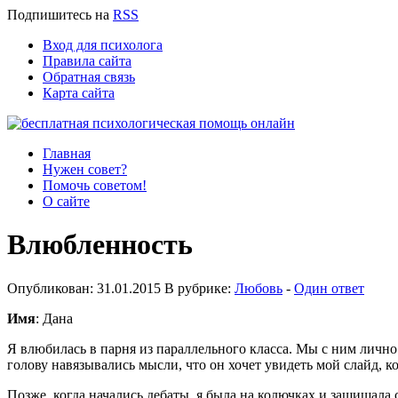
Подпишитесь
на
RSS
Вход для психолога
Правила сайта
Обратная связь
Карта сайта
Главная
Нужен совет?
Помочь советом!
О сайте
Влюбленность
Опубликован: 31.01.2015 В рубрике:
Любовь
-
Один ответ
Имя
: Дана
Я влюбилась в парня из параллельного класса. Мы с ним лично
голову навязывались мысли, что он хочет увидеть мой слайд, к
Позже, когда начались дебаты, я была на колючках и защищала с