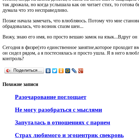
так дрожала, но когда услышала как он читает стих, то готова б
думала что это несправедливо.
Позже начала замечать, что влюбляюсь. Потому что мне становит
обрадовалась, что возник спазм шеи...
Вижу, знаю его имя, но просто вешаю замок на язык...Вдруг он 
Сегодня в физре(это единственное занятие,которое проходит вме
он сидел рядом, а я постеснялась и просто ушла. Я в него влюбл
контроль?
Поделиться…
Похожие записи
Разочарование поглощает
Не могу разобраться с мыслями
Запуталась в отношениях с парнем
Страх любимого и эгоцентрик свекровь