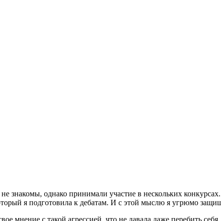
 не знакомы, однако принимали участие в нескольких конкурсах.
оторый я подготовила к дебатам. И с этой мыслю я угрюмо защищ
вое мнение с такой агрессией, что не давала даже перебить себя