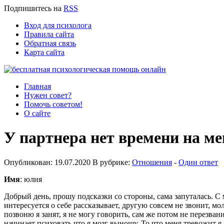
Подпишитесь
на
RSS
Вход для психолога
Правила сайта
Обратная связь
Карта сайта
Главная
Нужен совет?
Помочь советом!
О сайте
У партнера нет времени на ме
Опубликован: 19.07.2020 В рубрике:
Отношения
-
Один ответ
Имя
: юлия
Добрый день, прошу подсказки со стороны, сама запуталась. С
интересуется о себе рассказывает, другую совсем не звонит, мо
позвоню я занят, я не могу говорить, сам же потом не перезван
начинает психовать что я мозг выношу. То что меня тревожит я 