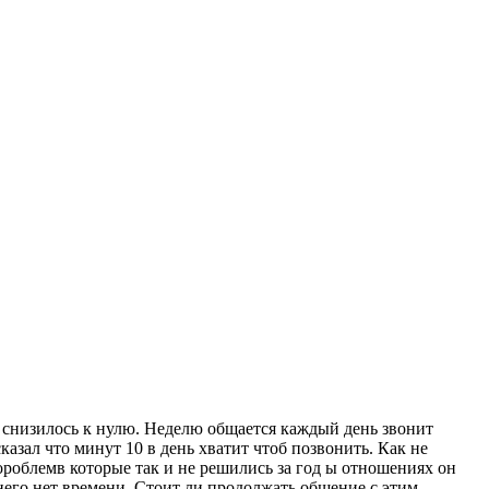
е снизилось к нулю. Неделю общается каждый день звонит
сказал что минут 10 в день хватит чтоб позвонить. Как не
 пороблемв которые так и не решились за год ы отношениях он
у него нет времени. Стоит ли продолжать общение с этим