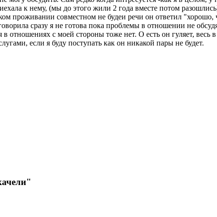
ехала к нему, (мы до этого жили 2 года вместе потом разошлись
каком проживании совместном не будеи речи он ответил "хорошо, 
оворила сразу я не готова пока проблемы в отношении не обсудят
я в отношениях с моей стороны тоже нет. О есть он гуляет, весь в
слугами, если я буду поступать как он никакой пары не будет.
качели"