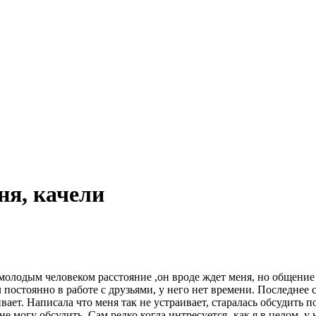
ня, качели
 молодым человеком расстояние ,он вроде ждет меня, но общени
л постоянно в работе с друзьями, у него нет времени. Последнее 
ивает. Написала что меня так не устраивает, старалась обсудить
не могу обсудить. Сам редко когда интресуется -как я в целом, 