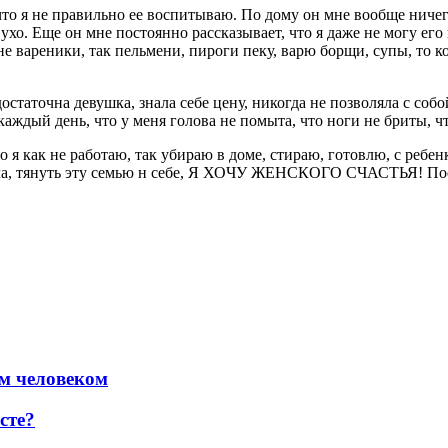
что я не правильно ее воспитываю. По дому он мне вообще ничег
 ухо. Еще он мне постоянно рассказывает, что я даже не могу его
 вареники, так пельмени, пироги пеку, варю борщи, супы, то ко
статочна девушка, знала себе цену, никогда не позволяла с собо
каждый день, что у меня голова не помыта, что ноги не бриты, что
то я как не работаю, так убираю в доме, стираю, готовлю, с ребе
тала, тянуть эту семью н себе, Я ХОЧУ ЖЕНСКОГО СЧАСТЬЯ! Посо
ым человеком
сте?