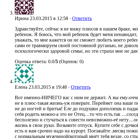
Ирина
23.03.2015 в 12:58 ·
Ответить
Здравствуйте, сейчас я не вижу плюсов в нашем браке, мо
ребенок. Я боюсь, что мой ребенок будет меня ненавидит,
уважать, то мне кажется он не сможет любить моего ребе
сами ее травмируем своей постоянной руганью, не доволь
психологически здоровой семье, но эти страхи мне не да
Оценка ответа: 0.0/
5
(Оценок: 0)
Елена
23.03.2015 в 19:48 ·
Ответить
Вот именно-НИЧЕГО вас с ним не держит. А вы ему-оччен
не в плюс-такая жизнь-уж поверьте. Переймет она ваше п
не до ногтей и бритья! Еле до подушки доползешь и падае
себя родить можно-а это не Отец…то что есть.так …сос
бесполезно и стучаться к совести невозможно-её нету…о
жизнь в свои руки. Возьмите отпуск. Купите себе с дочко
есть и вам срочно надо на курорт. Поезжайте ,месяц п
с нормальным мужчиной(который мнёт тебя везде, со стр