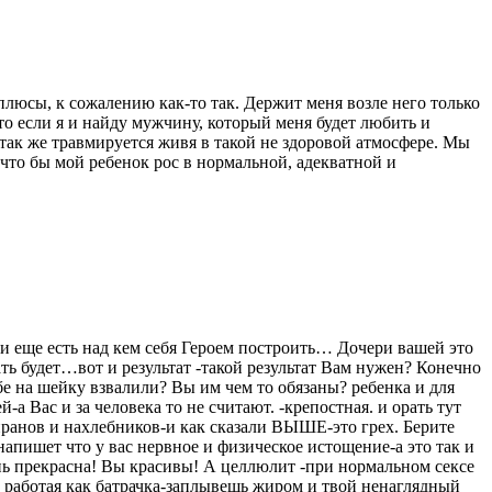
 плюсы, к сожалению как-то так. Держит меня возле него только
что если я и найду мужчину, который меня будет любить и
 так же травмируется живя в такой не здоровой атмосфере. Мы
 что бы мой ребенок рос в нормальной, адекватной и
и еще есть над кем себя Героем построить… Дочери вашей это
ть будет…вот и результат -такой результат Вам нужен? Конечно
ебе на шейку взвалили? Вы им чем то обязаны? ребенка и для
с и за человека то не считают. -крепостная. и орать тут
иранов и нахлебников-и как сказали ВЫШЕ-это грех. Берите
напишет что у вас нервное и физическое истощение-а это так и
нь прекрасна! Вы красивы! А целлюлит -при нормальном сексе
и работая как батрачка-заплывешь жиром и твой ненаглядный