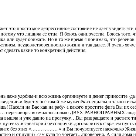
жет это просто мое депрессивное состояние не дает увидеть эти
 потому что лишила ее отца. Я боюсь одиночества. Боюсь того, 
нка или будет обижать. Но в то же время я понимаю, что ребенок
ствием, неудовлетворенностью жизни и так далее. Я очень хочу,
ют сделать какие-то конкретный действия.
ь даже удобны-и всю жизнь организуете и денег приносите -да 
оведение-и будет у неё такой же муженёк-специально такого иска
шь! Насели на Вас как на рабу- а какого простите фига Вы их с
ед… переговоры возможны-только ДВУХ РАВНОПРАВНЫХ людей-а Ва
на вышла и уже давно на прогулку…Вы развращаете и растите т
й путёвку-в санаторий без папочки-договоритесь с врачем пусть 
оживите без этих «……. ……… » и Вы почувствуете насколько Жиз
астью и от души) -сам куда то убегает…проверено. А сидя дома 