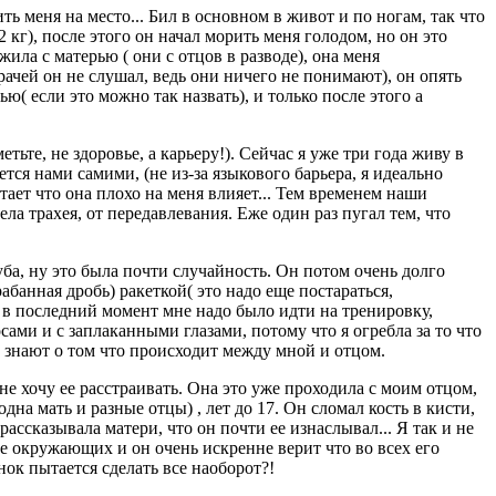
ть меня на место... Бил в основном в живот и по ногам, так что
кг), после этого он начал морить меня голодом, но он это
жила с матерью ( они с отцов в разводе), она меня
рачей он не слушал, ведь они ничего не понимают), он опять
нью( если это можно так назвать), и только после этого а
ьте, не здоровье, а карьеру!). Сейчас я уже три года живу в
ся нами самими, (не из-за языкового барьера, я идеально
тает что она плохо на меня влияет... Тем временем наши
 трахея, от передавлевания. Еже один раз пугал тем, что
ба, ну это была почти случайность. Он потом очень долго
абанная дробь) ракеткой( это надо еще постараться,
о в последний момент мне надо было идти на тренировку,
ами и с заплаканными глазами, потому что я огребла за то что
е знают о том что происходит между мной и отцом.
не хочу ее расстраивать. Она это уже проходила с моим отцом,
одна мать и разные отцы) , лет до 17. Он сломал кость в кисти,
рассказывала матери, что он почти ее изнаслывал... Я так и не
ие окружающих и он очень искренне верит что во всех его
нок пытается сделать все наоборот?!