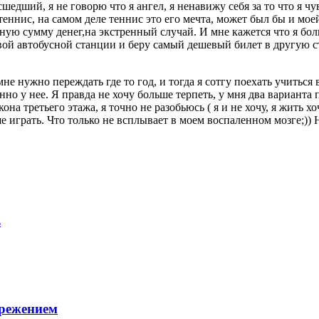
шедший, я не говорю что я ангел, я ненавижу себя за то что я ч
теннис, на самом деле теннис это его мечта, может был бы и моей
ную сумму денег,на экстренный случай. И мне кажется что я боль
ой автобусной станции и беру самый дешевый билет в другую стр
не нужно переждать где то год, и тогда я сотгу поехать учиться в
нно у нее. Я правда не хочу больше терпеть, у мня два варианта 
она третьего этажа, я точно не разобьюсь ( я и не хочу, я жить х
 играть. Что только не всплывает в моем воспаленном мозге;)) Н
в
брежением