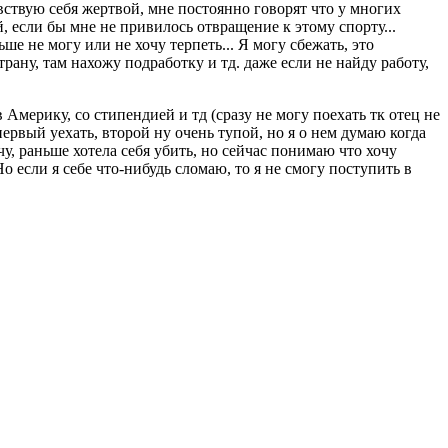
увствую себя жертвой, мне постоянно говорят что у многих
, если бы мне не привилось отвращение к этому спорту...
ше не могу или не хочу терпеть... Я могу сбежать, это
ану, там нахожу подработку и тд. даже если не найду работу,
 Америку, со стипендией и тд (сразу не могу поехать тк отец не
первый уехать, второй ну очень тупой, но я о нем думаю когда
очу, раньше хотела себя убить, но сейчас понимаю что хочу
о если я себе что-нибудь сломаю, то я не смогу поступить в