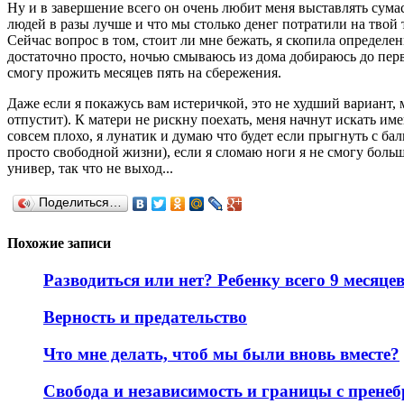
Ну и в завершение всего он очень любит меня выставлять сумас
людей в разы лучше и что мы столько денег потратили на твой 
Сейчас вопрос в том, стоит ли мне бежать, я скопила определен
достаточно просто, ночью смываюсь из дома добираюсь до перв
смогу прожить месяцев пять на сбережения.
Даже если я покажусь вам истеричкой, это не худший вариант, м
отпустит). К матери не рискну поехать, меня начнут искать име
совсем плохо, я лунатик и думаю что будет если прыгнуть с балк
просто свободной жизни), если я сломаю ноги я не смогу больше
универ, так что не выход...
Поделиться…
Похожие записи
Разводиться или нет? Ребенку всего 9 месяце
Верность и предательство
Что мне делать, чтоб мы были вновь вместе?
Свобода и независимость и границы с прене