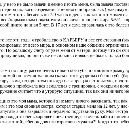
 у него не было задачи именно избить меня, была задача постави
 период полвого созревания я немного поправилась ( максимум 2 
 том что ты бегаешь по 7-9 часов в день. так так в тот момент я 
 вес (нормальным показателем он считал процент жира 5-6%, а в
торой никто не знал 5 лет. В 17 лет я сама справилась с это болез
о все эти годы я гробила свою КАРЬЕРУ и все его старания (замет
лированы от всего мира, в основном наше общение ограничивает
о. По большому счету от увез меня от матери, потому что он счи
шивал, но опять же не сильно, синяков не было, только болела
ми по лицу, рассек очень сильно обе губы и отломил кромку зу
 домой он всем домашним сказал что я ударила себе по губе (бар
с друзьями, но при этом никогда не запрещал в открытую, прост
школе я прибежала вся взмыленая с тренировки, с мокрыми волос
кружение считает что я утрирую ситуацию, так как они ничего н
ю это моя мама, которой я не могу ничего рассказать, так как 
 ( это моя сводная сестра, которая старше меня на 12 лет, у нас 
напугать а она закрылась и неудачно подставила руку. Моя сестра 
производить очень хорошее впечатление, его очень заботит мнен
ести летний ребенок довести взрослого мужика?! Когда этот ребе