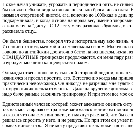
Позже начал унижать, угрожать и периодически бить, не сильно,
бы синяки небыли видны или же не сильно бросались в глаза. В
называл спортивной диетой, ага, конечно до 1000ккал в день при
подкармливала, и когда я снова набирала вес, именно здоровый
сажал меня на ''диету''. C 12 лет у меня развилась булимия, о ко
рассказала отцу...
Он был в бешенстве, говорил что я испортила ему всю жизнь, чт
Испании с отцом, мачехой и их маленьким сыном. Мы очень изо
говорю по английскии достаточно бегло на испанском, из-за нег
СТАНДАРТНЫЕ тренировки продолжаются, он меня пару раз приду
изуродует мое лицо канцелярским ножом.
Однажды отвесл пощечину тыльной стороной лодони, попал часа
извинялся и просил простить его. Естественно когда мы пришли
практически невозможно). Он никогда не разрешал мне гулять 
которую никик нельзя отменить... Даже на вручение диплома в 
надо было раньше закончить тренировку. И при этом все мое о
Единственный человек который может адекватно оценить ситуаци
так как моя старшая сестра тоже занималась теннисом с моим ним
и сказал что она сама виновата, он махнул ракеткой, что бы ее 
решилась спросить у него, и не решусь. Но при этом он умеет 
срывах виновата я... Я не могу представить как может пяти - ш