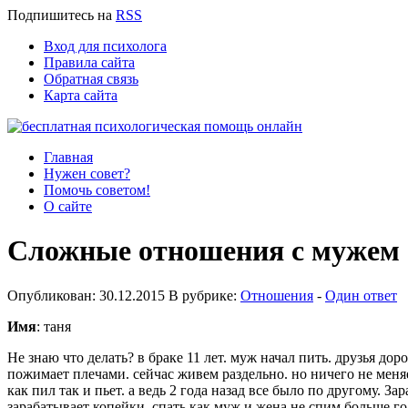
Подпишитесь
на
RSS
Вход для психолога
Правила сайта
Обратная связь
Карта сайта
Главная
Нужен совет?
Помочь советом!
О сайте
Сложные отношения с мужем
Опубликован: 30.12.2015 В рубрике:
Отношения
-
Один ответ
Имя
: таня
Не знаю что делать? в браке 11 лет. муж начал пить. друзья доро
пожимает плечами. сейчас живем раздельно. но ничего не меня
как пил так и пьет. а ведь 2 года назад все было по другому. 
зарабатывает копейки. спать как муж и жена не спим больше го