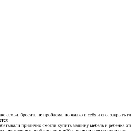
же семьи. бросить не проблема, но жалко и себя и его. закрыть гл
ется
Зарабатывали прилично смогли купить машину мебель и ребенка от
да. неужели вся проблема во мне?без меня он совсем пропадет.