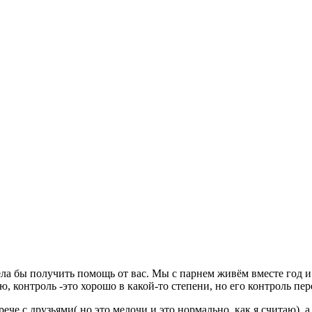
ела бы получить помощь от вас. Мы с парнем живём вместе год и
ю, контроль -это хорошо в какой-то степени, но его контроль пе
ече с друзьями( но это мелочи и это нормально, как я считаю), а