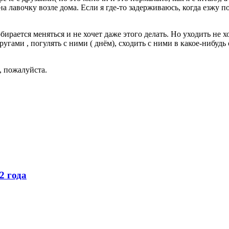
а лавочку возле дома. Если я где-то задерживаюсь, когда езжу по
обирается меняться и не хочет даже этого делать. Но уходить не 
другами , погулять с ними ( днём), сходить с ними в какое-нибуд
, пожалуйста.
2 года