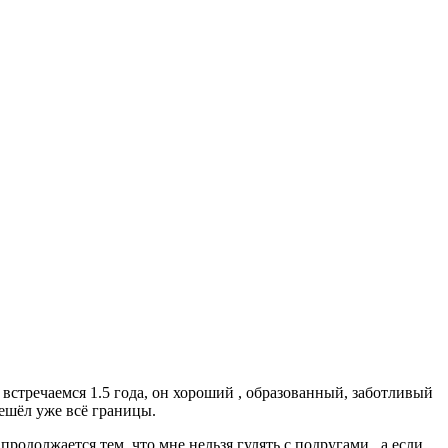
 встречаемся 1.5 года, он хороший , образованный, заботливый
решёл уже всё границы.
 продолжается тем, что мне нельзя гулять с подругами , а если