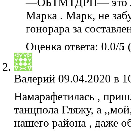
—ОБТМТДРП— это ли
Марка . Марк, не заб
гонорара за составле
Оценка ответа: 0.0/
5
(
Валерий
09.04.2020 в 1
Намарафетилась , пришл
танцпола Гляжу, а ,,мой
нашего района , даже о