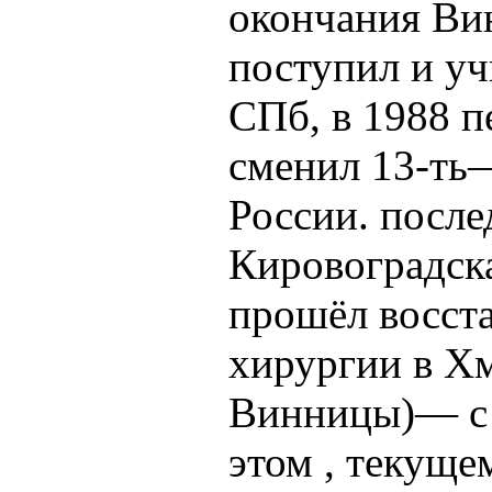
окончания Вин
поступил и у
СПб, в 1988 п
сменил 13-ть
России. после
Кировоградска
прошёл восст
хирургии в Хм
Винницы)— с 8
этом , текуще