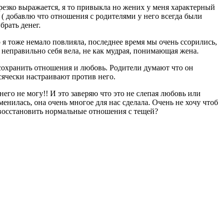
 резко выражается, я то привыкла но жених у меня характерный
ь ( добавлю что отношения с родителями у него всегда были
брать денег.
о я тоже немало повлияла, последнее время мы очень ссорились,
м неправильно себя вела, не как мудрая, понимающая жена.
е сохранить отношения и любовь. Родители думают что он
Всячески настраивают против него.
него не могу!! И это заверяю что это не слепая любовь или
менилась, она очень многое для нас сделала. Очень не хочу чтоб
 восстановить нормальные отношения с тещей?