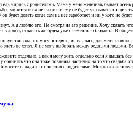
л едь мирись с родителями. Мама у меня железная, бывает осень
ьбы, мирится он хочет и никто ему не будет указывать что делат
он будет делать когда сам на нее заработает и ни у кого не будет 
ачут. А я люблю его. Не смотря на его решение. Хочу сказать чт
езет в долги, отдавать же будем уже с семейного бюджета. В обще
 почувствовала что могу потерять, испугалась, для меня главно
 Его знать не хотят. Я не могу выбирать между родными людьми. 
живите отдельно, а как я могу жить отдельно если я дышать без 
у обвинять что она тоже повлияла частично на то что свадьба от
. Помогите наладить отношения с родителями. Можно ли жениху
 мужа