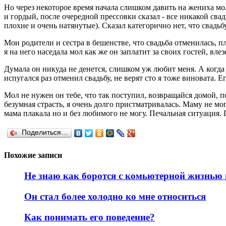
Но через некоторое время начала слишком давить на жениха мо
и гордый, после очередной прессовки сказал - все никакой свад
плохие и очень натянутые). Сказал категорично нет, что свадьбу 
Мои родители и сестра в бешенстве, что свадьба отменилась, пл
я на него наседала мол как же он заплатит за своих гостей, вл
Думала он никуда не денется, слишком уж любит меня. А когда
испугался раз отменил свадьбу, не верят сто я тоже виновата.
Мол не нужен он тебе, что так поступил, возвращайся домой, по
безумная страсть, я очень долго пристматривалась. Маму не мог
мама плакала но и без любимого не могу. Печальная ситуация
Поделиться…
Похожие записи
Не знаю как боротся с комьютерной жизнью
Он стал более холодно ко мне относиться
Как понимать его поведение?