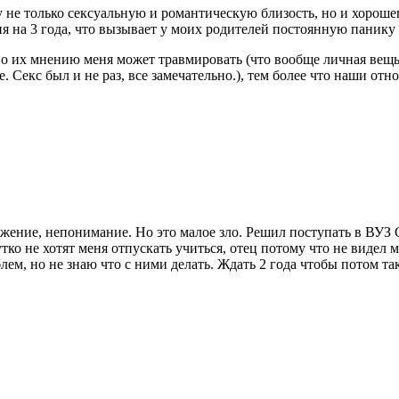
у не только сексуальную и романтическую близость, но и хорошег
я на 3 года, что вызывает у моих родителей постоянную панику и
по их мнению меня может травмировать (что вообще личная вещ
Секс был и не раз, все замечательно.), тем более что наши отно
ажение, непонимание. Но это малое зло. Решил поступать в ВУЗ 
о не хотят меня отпускать учиться, отец потому что не видел ме
лем, но не знаю что с ними делать. Ждать 2 года чтобы потом т