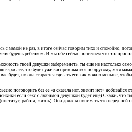
ь с мамой не раз, в итоге сейчас говорим тихо и спокойно, пото
еня будешь ребенком. И мы обе сейчас понимаем что это просто н
возможность твоей девушки забеременеть. ты еще не настолько са
 взрослее, это будет уже восприниматься по другому, хотя мама 
ас будет, но она старается сделать его как можно меньше, чтоб
езно поговорить без ее «я сказала нет, значит нет» добивайся 
 психики если секс с любимой девушкой будет еще) Скажи, что ты 
(институт, работа, жизнь). Она должна понимать что перед ней не